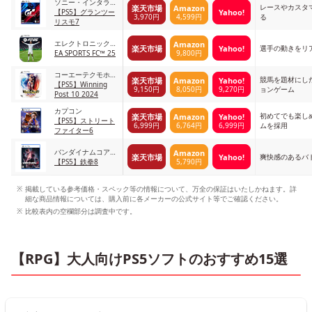
ソニー・インタラク
レースやカスタ
楽天市場
Amazon
Yahoo!
ティブエンタテイン
【PS5】グランツー
3,970円
4,599円
る
メント
リスモ7
エレクトロニック・
Amazon
楽天市場
Yahoo!
選手の動きをリ
9,800円
アーツ
EA SPORTS FC™ 25
コーエーテクモホー
競馬を題材にし
楽天市場
Amazon
Yahoo!
ルディングス
【PS5】Winning
9,150円
8,050円
9,270円
ョンゲーム
Post 10 2024
カプコン
初めてでも楽し
楽天市場
Amazon
Yahoo!
【PS5】ストリート
6,999円
6,764円
6,999円
ムを採用
ファイター6
バンダイナムコアー
Amazon
楽天市場
Yahoo!
爽快感のあるバ
5,790円
ツ
【PS5】鉄拳8
掲載している参考価格・スペック等の情報について、万全の保証はいたしかねます。詳
細な商品情報については、購入前に各メーカーの公式サイト等でご確認ください。
比較表内の空欄部分は調査中です。
【RPG】大人向けPS5ソフトのおすすめ15選