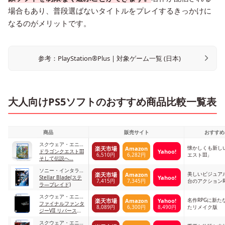
場合もあり、普段選ばないタイトルをプレイするきっかけに
なるのがメリットです。
参考：PlayStation®Plus | 対象ゲーム一覧 (日本)
大人向けPS5ソフトのおすすめ商品比較一覧表
商品
販売サイト
おすすめ
スクウェア・エニッ
懐かしくも新し
楽天市場
Amazon
Yahoo!
クス
ドラゴンクエストIII
6,510円
6,282円
エストIII」
そして伝説へ…
ソニー・インタラク
美しいビジュアル
楽天市場
Amazon
Yahoo!
ティブエンタテイン
Stellar Blade(ステ
7,415円
7,345円
台のアクションR
メント
ラ—ブレイド)
スクウェア・エニッ
名作RPGに新た
楽天市場
Amazon
Yahoo!
クス
ファイナルファンタ
8,089円
6,300円
8,490円
たリメイク版
ジーVII リバース
(FINAL FANTASY VII
スクウェア・エニッ
REBIRTH)-PS5