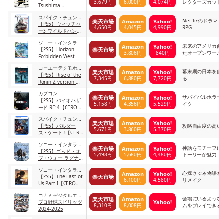
3,679円
6,000円
4,074円
レクターズカッ
Tsushima
Director's Cut
スパイク・チュンソ
Netflixのド
楽天市場
Amazon
Yahoo!
フト
【PS5】ウィッチャ
4,650円
4,045円
4,990円
RPG
ー3 ワイルドハント
コンプリートエディ
ソニー・インタラク
ション 【CEROレー
未来のアメリカ
Amazon
Yahoo!
楽天市場
ティブエンタテイン
【PS5】Horizon
ティング「Z」】
3,806円
840円
たオープンワー
メント
Forbidden West
コーエーテクモホー
幕末期の日本を
楽天市場
Amazon
Yahoo!
ルディングス
【PS5】Rise of the
7,345円
6,880円
7,720円
る
Ronin Z version ラ
イズオブローニン
カプコン
【CEROレーティン
サバイバルホラ
楽天市場
Amazon
Yahoo!
【PS5】バイオハザ
グ「Z」】
5,158円
4,356円
5,529円
イク
ード RE:4【CEROレ
ーティング「Z」】
スパイク・チュンソ
楽天市場
Amazon
Yahoo!
フト
【PS5】バルダー
攻略自由度の高い
5,671円
3,860円
5,370円
ズ・ゲート3【CERO
レーティング
ソニー・インタラク
「Z」】
神話をモチーフ
楽天市場
Amazon
Yahoo!
ティブエンタテイン
【PS5】ゴッド・オ
5,498円
5,680円
4,480円
トーリーが魅力
メント
ブ・ウォー ラグナ
ロク【CEROレーテ
ソニー・インタラク
ィング「Z」】
心揺さぶる物語を
Amazon
Yahoo!
楽天市場
ティブエンタテイン
【PS5】The Last of
6,100円
4,580円
リメイク
メント
Us Part I【CEROレ
ーティング「Z」】
コナミデジタルエン
会場にいるよう
楽天市場
Amazon
Yahoo!
タテインメント
プロ野球スピリッツ
8,310円
8,008円
ムをプレイでき
2024-2025