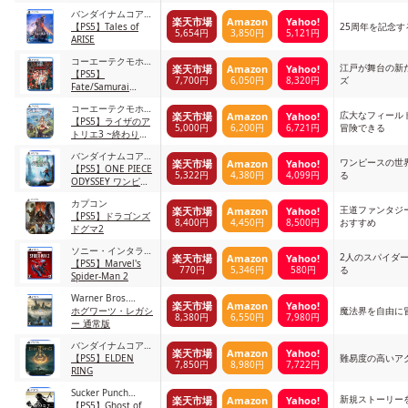
バンダイナムコアー
楽天市場
Amazon
Yahoo!
ツ
【PS5】Tales of
25周年を記念
5,654円
3,850円
5,121円
ARISE
コーエーテクモホー
江戸が舞台の新た
楽天市場
Amazon
Yahoo!
ルディングス
【PS5】
7,700円
6,050円
8,320円
ズ
Fate/Samurai
Remnant なし
コーエーテクモホー
広大なフィール
楽天市場
Amazon
Yahoo!
ルディングス
【PS5】ライザのア
5,000円
6,200円
6,721円
冒険できる
トリエ3 ~終わりの
錬金術士と秘密の鍵
バンダイナムコアー
~ なし
ワンピースの世
楽天市場
Amazon
Yahoo!
ツ
【PS5】ONE PIECE
5,322円
4,380円
4,099円
る
ODYSSEY ワンピー
ス オデッセイ
カプコン
王道ファンタジ
楽天市場
Amazon
Yahoo!
【PS5】ドラゴンズ
8,400円
4,450円
8,500円
おすすめ
ドグマ2
ソニー・インタラク
2人のスパイダ
楽天市場
Amazon
Yahoo!
ティブエンタテイン
【PS5】Marvel's
770円
5,346円
580円
る
メント
Spider-Man 2
Warner Bros.
楽天市場
Amazon
Yahoo!
Games
ホグワーツ・レガシ
魔法界を自由に
8,380円
6,550円
7,980円
ー 通常版
バンダイナムコアー
楽天市場
Amazon
Yahoo!
ツ
【PS5】ELDEN
難易度の高いアク
7,850円
8,980円
7,722円
RING
Sucker Punch
新規ストーリー
楽天市場
Amazon
Yahoo!
Productions
【PS5】Ghost of