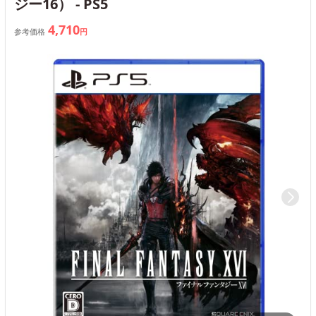
ジー16） - PS5
4,710
参考価格
円