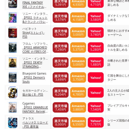
重厚な物語と本
楽天市場
Amazon
Yahoo!
クス
FINAL FANTASY
5,391円
4,930円
4,710円
楽しめる
XVI（ファイナルフ
ァンタジー16） -
ソニー・インタラク
PS5
ダイナミックな
楽天市場
Amazon
Yahoo!
ティブエンタテイン
【PS5】ラチェット
3,579円
4,158円
3,580円
しめる
メント
&クランク パラレ
ル・トラブル
ハピネット
猫好きにおすす
楽天市場
Amazon
Yahoo!
Stray(ストレイ) -
3,740円
3,000円
3,740円
ャーゲーム
PS5
フロム・ソフトウェ
自由度の高いカ
楽天市場
Amazon
Yahoo!
ア
【PS5】ARMORED
7,290円
5,375円
5,280円
トルを楽しめる
CORE Ⅵ FIRES OF
RUBICON
ソニー・インタラク
分断された世界
楽天市場
Amazon
Yahoo!
ティブエンタテイン
【PS5】DEATH
2,091円
3,000円
1,880円
語
メント
STRANDING
DIRECTOR'S CUT
Bluepoint Games
亡国を舞台にし
楽天市場
Amazon
Yahoo!
【PS5】Demon's
3,699円
3,750円
タジー
Souls
セガホールディング
2人の主人公が
楽天市場
Amazon
Yahoo!
6,204円
4,780円
ス
龍が如く8 - PS5
るストーリー
Cygames
プレイアブルキ
楽天市場
Amazon
Yahoo!
【PS5】GRANBLUE
7,459円
3,880円
7,540円
実
FANTASY: Relink(グ
ランブルーファンタ
アトラス
ジー リリンク)
シリーズ屈指の
楽天市場
Amazon
Yahoo!
ペルソナ3 リロード
8,000円
6,550円
7,797円
版
- PS5 通常版