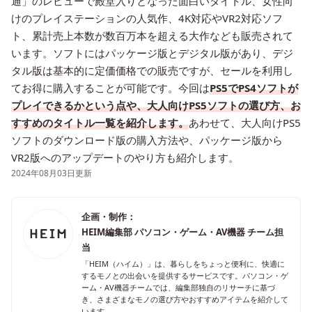
通」のレビューで殿堂入りとなった面白いタイトル、女性向
けのプレイステーションの人気作、4K対応やVR2対応ソフ
ト、累計売上本数が数百万本を超える大作なども販売されて
います。ソフトにはパッケージ版とデジタル版があり、デジ
タル版は基本的に定価価格での販売ですが、セールを利用し
てお得に購入することが可能です。今回は
PS5でPS4ソフトが
プレイできるかという点や、大人向けPS5ソフトの選び方、お
すすめのタイトル一覧を紹介します。
あわせて、大人向けPS5
ソフトのダウンロード版の購入方法や、パッケージ版から
VR2版へのアップデートのやり方も紹介します。
2024年08月03日更新
企画・制作：
HEIM編集部 パソコン・ゲーム・AV機器 チーム担
当
「HEIM（ハイム）」は、暮らしをちょっと便利に、快適に
するモノとの出会いを提供するサービスです。パソコン・ゲ
ーム・AV機器チームでは、編集部独自のリサーチに基づ
き、さまざまなモノの選び方やおすすめアイテムを紹介して
います。