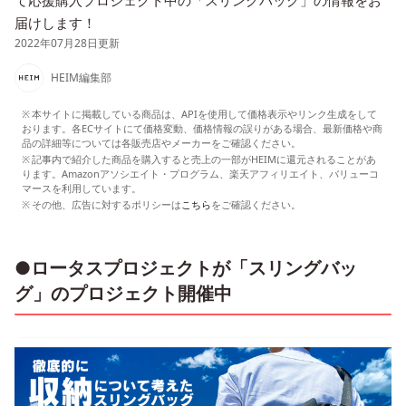
て応援購入プロジェクト中の「スリングバッグ」の情報をお
届けします！
2022年07月28日更新
HEIM編集部
本サイトに掲載している商品は、APIを使用して価格表示やリンク生成をして
おります。各ECサイトにて価格変動、価格情報の誤りがある場合、最新価格や商
品の詳細等については各販売店やメーカーをご確認ください。
記事内で紹介した商品を購入すると売上の一部がHEIMに還元されることがあ
ります。Amazonアソシエイト・プログラム、楽天アフィリエイト、バリューコ
マースを利用しています。
その他、広告に対するポリシーは
こちら
をご確認ください。
●ロータスプロジェクトが「スリングバッ
グ」のプロジェクト開催中