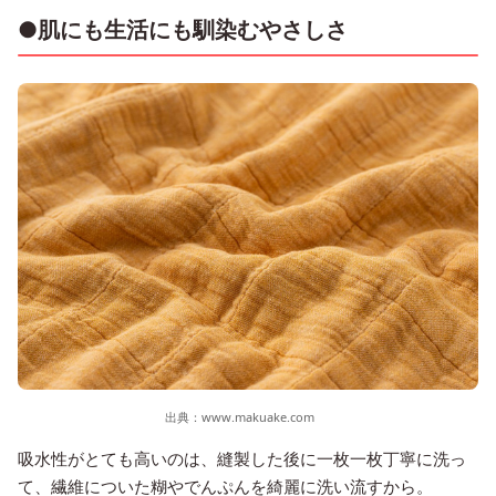
●肌にも生活にも馴染むやさしさ
出典：
www.makuake.com
吸水性がとても高いのは、縫製した後に一枚一枚丁寧に洗っ
て、繊維についた糊やでんぷんを綺麗に洗い流すから。