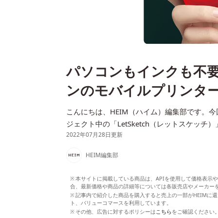
パソコンもインクも不
ンのモバイルプリンタ
こんにちは、HEIM（ハイム）編集部です。今
ジェクト中の「LetSketch（レットスケッ
2022年07月28日更新
HEIM編集部
本サイトに掲載している商品は、APIを使用して価格表示
合、最新価格や商品の詳細等については各販売店やメーカー
記事内で紹介した商品を購入すると売上の一部がHEIMに還
ト、バリューコマースを利用しています。
その他、広告に対するポリシーは
こちら
をご確認ください