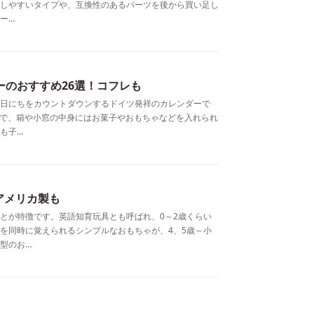
しやすいタイプや、互換性のあるパーツを後から買い足し
ー…
ーのおすすめ26選！コフレも
日にちをカウントダウンするドイツ発祥のカレンダーで
般的で、箱や小窓の中身にはお菓子やおもちゃなどを入れられ
も子…
アメリカ製も
とが特徴です。英語知育玩具とも呼ばれ、0～2歳くらい
を同時に覚えられるシンプルなおもちゃが、4、5歳～小
型のお…