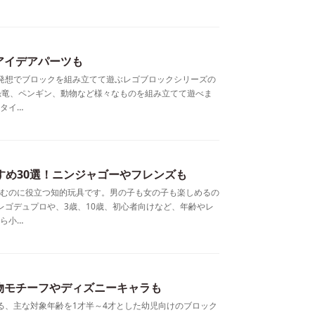
アイデアパーツも
な発想でブロックを組み立てて遊ぶレゴブロックシリーズの
恐竜、ペンギン、動物など様々なものを組み立てて遊べま
タイ…
すめ30選！ニンジャゴーやフレンズも
むのに役立つ知的玩具です。男の子も女の子も楽しめるの
レゴデュプロや、3歳、10歳、初心者向けなど、年齢やレ
ら小…
物モチーフやディズニーキャラも
る、主な対象年齢を1才半～4才とした幼児向けのブロック