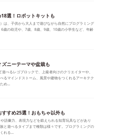
18選！ロボットキットも
）は、子供から大人まで遊びながら自然にプログラミング
、6歳の幼児や、7歳、8歳、9歳、10歳の小学生など、年齢
ィズニーテーマや盆栽も
して遊べるレゴブロックで、上級者向けのクリエイターや、
べるマインドストーム、風景や建物をつくれるアーキテク
ため…
おすすめ25選！おもちゃ以外も
力や語彙力、表現力などを鍛えられる知育玩具などがあり
族と遊べるタイプまで種類は様々です。プログラミングの
くれる…