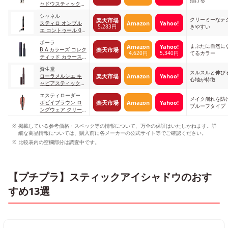
描ける
ャドウスティック
04ミルクブラウン
シャネル
クリーミーなテ
楽天市場
Amazon
Yahoo!
スティロ オンブル
5,283円
きやすい
エ コントゥール 06
ヌード エクラ
ポーラ
まぶたに自然に
Amazon
Yahoo!
楽天市場
B.A カラーズ コレク
4,620円
5,340円
てるカラー
ティッド カラース
ティック アイカラ
資生堂
ー BE（サンドベー
スルスルと伸び
楽天市場
Amazon
Yahoo!
ローラメルシエ キ
ジュ）
心地が特徴
ャビアスティック
アイカラー 42
エスティローダー
STRAPLESS
メイク崩れを防
楽天市場
Amazon
Yahoo!
ボビイブラウン ロ
プルーフタイプ
ングウェア クリー
ム シャドウ スティ
ック 49 インカンデ
掲載している参考価格・スペック等の情報について、万全の保証はいたしかねます。詳
スント
細な商品情報については、購入前に各メーカーの公式サイト等でご確認ください。
比較表内の空欄部分は調査中です。
【プチプラ】スティックアイシャドウのおす
すめ13選