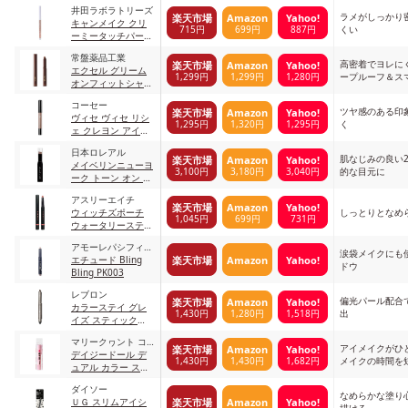
ペンシル 004
井田ラボラトリーズ
MARINE
ラメがしっかり
楽天市場
Amazon
Yahoo!
キャンメイク クリ
715円
699円
887円
くい
ーミータッチパール
ホリデーベージュ
常盤薬品工業
高密着でヨレに
楽天市場
Amazon
Yahoo!
エクセル グリーム
1,299円
1,299円
1,280円
ープルーフ＆ス
オンフィットシャド
のWプルーフ
ウ GF05(ウッドト
コーセー
イ)
ツヤ感のある印
楽天市場
Amazon
Yahoo!
ヴィセ ヴィセ リシ
1,295円
1,320円
1,295円
く
ェ クレヨン アイカ
ラー BE-1 ピンクベ
日本ロレアル
ージュ
肌なじみの良い
楽天市場
Amazon
Yahoo!
メイベリンニューヨ
3,100円
3,180円
3,040円
的な目元に
ーク トーン オン ト
ーン シャドウ ブラ
アスリーエイチ
ウン
楽天市場
Amazon
Yahoo!
ウィッチズポーチ
しっとりとなめ
1,045円
699円
731円
ウォータリースティ
ックアイシャドウ
アモーレパシフィッ
02 ピンクコーラル
涙袋メイクにも
楽天市場
Amazon
Yahoo!
ク
エチュード Bling
ドウ
Bling PK003
レブロン
偏光パール配合
楽天市場
Amazon
Yahoo!
カラーステイ グレ
1,430円
1,280円
1,518円
出
イズ スティック
873 シークイン
マリークヮント コ
アイメイクがひ
楽天市場
Amazon
Yahoo!
スメチックス
デイジードール デ
1,430円
1,430円
1,682円
メイクの時間を
ュアル カラー ステ
おすすめ
ィック BR-01
ダイソー
なめらかな塗り
楽天市場
Amazon
Yahoo!
ＵＧ スリムアイシ