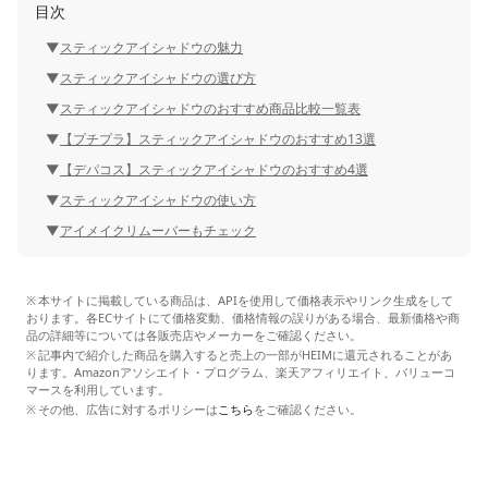
目次
スティックアイシャドウの魅力
スティックアイシャドウの選び方
スティックアイシャドウのおすすめ商品比較一覧表
【プチプラ】スティックアイシャドウのおすすめ13選
【デパコス】スティックアイシャドウのおすすめ4選
スティックアイシャドウの使い方
アイメイクリムーバーもチェック
本サイトに掲載している商品は、APIを使用して価格表示やリンク生成をして
おります。各ECサイトにて価格変動、価格情報の誤りがある場合、最新価格や商
品の詳細等については各販売店やメーカーをご確認ください。
記事内で紹介した商品を購入すると売上の一部がHEIMに還元されることがあ
ります。Amazonアソシエイト・プログラム、楽天アフィリエイト、バリューコ
マースを利用しています。
その他、広告に対するポリシーは
こちら
をご確認ください。