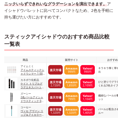
ニックいらずできれいなグラデーションを演出できます。
ア
イシャドウパレットに比べてコンパクトなため、2色を手軽に
持ち運びたい方におすすめです。
スティックアイシャドウのおすすめ商品比較
一覧表
商品
販売サイト
おすすめ
アイムミミ
キラキラ輝く華
Amazon
Yahoo!
楽天市場
アイムスティックシ
999円
990円
出
ャドウシマー 1 002
ピーチコロネット
カネボウ化粧品
ひと塗りでグラ
楽天市場
Amazon
Yahoo!
ケイト トリプルグ
2,720円
1,850円
2,109円
くれる3色タイ
ラデエキスパート
BR-2
ズーシー
繊細なパールが
Amazon
Yahoo!
楽天市場
2色パールアイシャ
799円
1,104円
ット
ドウスティック 03
シャンパンゴールド
コーセー
+スイートハートピ
パールが配合さ
楽天市場
Amazon
Yahoo!
ヴィセ アヴァン リ
ンク
1,320円
1,320円
1,405円
ルー
ップ＆アイカラー