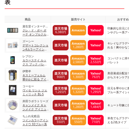
表
商品
販売サイト
おすすめ
資生堂インターナシ
印象的な目元に
楽天市場
Amazon
Yahoo!
ョナル
クレ・ド・ポー ボ
6,380円
ンやグレー系ア
ーテ オンブルクル
ールクアドリ
ズーシー
キレイなグラデ
Amazon
楽天市場
Yahoo!
デザートコレクショ
1,280円
れる！爽やかな
ン4カラーアイシャ
ドウパレット
レブロン
コンパクトに持
Amazon
Yahoo!
楽天市場
カラーステイ ルッ
2,580円
2,532円
パレット
クス ブック パレッ
ト 910 プレイヤー
伊勢半
美容液成分配合
楽天市場
Amazon
Yahoo!
キスミーフェルム
908円
1,300円
792円
がらスキンケア
華やかに彩る アイ
カラー 07 ブルー系
コーセー
目元を華やかに
楽天市場
Amazon
Yahoo!
ヴィセ リシェ ジェ
1,265円
1,320円
1,295円
ブルー系アイシ
ミィリッチ BL-5
井田ラボラトリーズ
Amazon
Yahoo!
楽天市場
キャンメイク キャ
キュート印象に
1,280円
1,484円
ンメイク アイニュ
アンス21 ロイヤル
ちふれ化粧品
ブルー
単色でもグラデ
楽天市場
Amazon
Yahoo!
ツインカラーアイシ
550円
550円
710円
える2色タイプ
ャドウ 93ブルー系