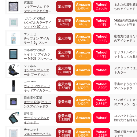
資生堂
まぶたの透明感
Amazon
Yahoo!
楽天市場
マキアージュ ドラ
2,400円
2,906円
ちのアイシャド
マティックアイカラ
る
ー BL253(パール) ブ
セザンヌ化粧品
ループラネットミル
5種類の保湿成
楽天市場
Amazon
Yahoo!
シングルカラーアイ
ク
620円
440円
551円
うるおいを守る
シャドウ 07 アイス
ブルー
エテュセ
密着力に優れた
Amazon
Yahoo!
楽天市場
チップオン アイカ
1,584円
1,806円
のアイシャドウ
ラー 1.2g ブルー
カネボウ化粧品
オリジナルのア
楽天市場
Amazon
Yahoo!
ケイト ザ アイカラ
887円
715円
832円
ットもつくれる
ー M108_ブルーハ
ワイアン
シャネル
メタリックに仕
楽天市場
Amazon
Yahoo!
オンブル プルミエ
12,100円
トカラー
ール プードゥル -
コーセー
宇宙のようなブ
楽天市場
Amazon
Yahoo!
ヴィセ アヴァン リ
1,320円
1,320円
1,320円
アイシャドウ
キッドアイカラー
010 ANDROMEDA
日東電化工業
ワンポイントメ
Amazon
Yahoo!
楽天市場
オサジ OSAJIニュア
2,420円
2,561円
のグロッシーな
ンスアイシャドウ
ー
d13
資生堂
Gyakusetsu〈逆
コンパクトなの
楽天市場
Amazon
Yahoo!
ナーズ シングルア
説〉
1,325円
旅行先にも持ち
イシャドー
チャコット
石鹸で落とせる
楽天市場
Amazon
Yahoo!
マルチカラーバリエ
2,480円
1,400円
1,522円
ャドウ