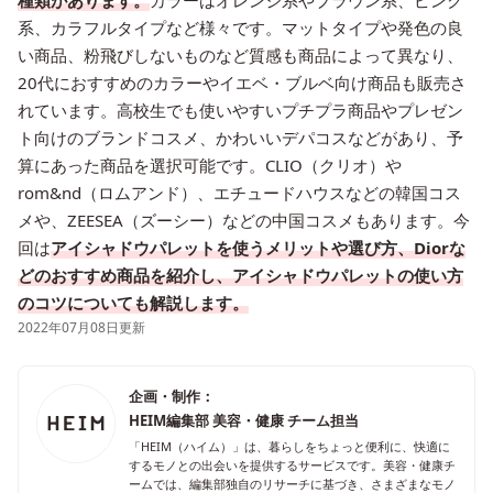
種類があります。
カラーはオレンジ系やブラウン系、ピンク
系、カラフルタイプなど様々です。マットタイプや発色の良
い商品、粉飛びしないものなど質感も商品によって異なり、
20代におすすめのカラーやイエベ・ブルベ向け商品も販売さ
れています。高校生でも使いやすいプチプラ商品やプレゼン
ト向けのブランドコスメ、かわいいデパコスなどがあり、予
算にあった商品を選択可能です。CLIO（クリオ）や
rom&nd（ロムアンド）、エチュードハウスなどの韓国コス
メや、ZEESEA（ズーシー）などの中国コスメもあります。今
回は
アイシャドウパレットを使うメリットや選び方、Diorな
どのおすすめ商品を紹介し、アイシャドウパレットの使い方
のコツについても解説します。
2022年07月08日更新
企画・制作：
HEIM編集部 美容・健康 チーム担当
「HEIM（ハイム）」は、暮らしをちょっと便利に、快適に
するモノとの出会いを提供するサービスです。美容・健康チ
ームでは、編集部独自のリサーチに基づき、さまざまなモノ