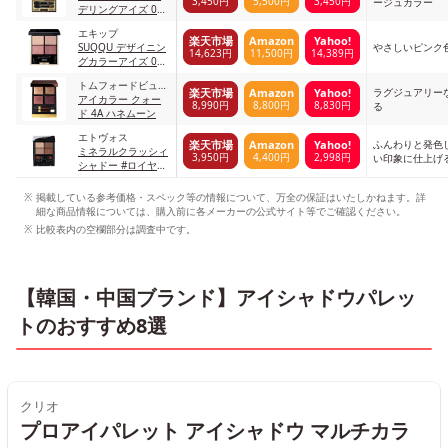
3,450円
5,500円
3,450円
ージュカラー
デリングアイズ 01
Beige Beige
エキップ
楽天市場
Amazon
Yahoo!
SUQQU デザイニン
やさしいピンク
14,623円
11,500円
14,389円
グカラーアイズ 04
絢撫子
トムフォードビュー
ラグジュアリー
楽天市場
Amazon
Yahoo!
ティ
アイカラー クォー
8,990円
8,800円
8,830円
る
ド 4A ハネムーン
エトヴォス
ふんわりと発色
楽天市場
Amazon
Yahoo!
ミネラルクラッシィ
3,950円
4,400円
2,998円
い印象に仕上げ
シャドー #ロイヤル
ブラウン
掲載している参考価格・スペック等の情報について、万全の保証はいたしかねます。詳
細な商品情報については、購入前に各メーカーの公式サイト等でご確認ください。
比較表内の空欄部分は調査中です。
【韓国・中国ブランド】アイシャドウパレッ
トのおすすめ8選
クリオ
プロアイパレット アイシャドウ マルチカラ