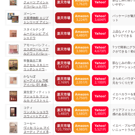
Amazon
楽天市場
Yahoo!
クォーツ アイシャ
1,762円
いやすい
ドウパレット J11キ
ャラメルマロン
ズーシー
パッケージが魅
Amazon
Yahoo!
楽天市場
大英博物館 エジプ
3,224円
3,604円
ット
トシリーズ アイシ
ャドウパレット 01
スタイルナンダ
日没色
上品なメイクも
Amazon
楽天市場
Yahoo!
ムードレシピ アイ
4,480円
も1つでできる
シャドウ
アモーレパシフィッ
1つで簡単にグ
Amazon
Yahoo!
楽天市場
ク
エスポワール リア
3,980円
4,673円
クができる！初
ルクワッドパレット
め
ロージーフラット
常盤薬品工業
肌なじみの良い
楽天市場
Amazon
Yahoo!
エクセル スキニー
1,415円
1,561円
1,499円
グラデーション
リッチシャドウ
SR01 ベージュブラ
かならぼ
ウン
きらめくパウダ
楽天市場
Amazon
Yahoo!
ビーアイドル THE
2,169円
2,051円
2,100円
元をつくりだす
アイパレ 01 本命の
ブラウン
資生堂フィティット
イエベカラーを
楽天市場
Amazon
Yahoo!
マジョリカ マジョ
3,800円
2,750円
アイシャドウパ
ルカ ナイストゥミ
ーチュートランク
コティ
テラコッタベージ
クリアフィット
楽天市場
Amazon
Yahoo!
リンメル ショコラ
ュ （暖流の底）
5,480円
5,680円
5,480円
感のある目元に
スウィートアイズ
015 ストロベリーシ
コーセー
ョコラ
イエベ・ブルベ
楽天市場
Amazon
Yahoo!
ヴィセ リシェ マイ
120,799円
4,980円
5,521円
いニュートラル
ヌーディ アイズ BE-
ドウ