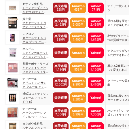
3 ミディアムベージ
セザンヌ化粧品
ュ系
デイリー使いし
楽天市場
Amazon
Yahoo!
トーンアップアイシ
638円
638円
771円
う
ャドウ 01ナチュラ
ルブラウン
資生堂
重ねる順を変え
楽天市場
Amazon
Yahoo!
マキアージュ ドラ
2,463円
3,080円
2,499円
メイクが楽しめ
マティックスタイリ
ングアイズ BR707
レブロン
ダークエスプレッソ
8色のグラデー
楽天市場
Amazon
Yahoo!
カラーステイ ルッ
880円
1,400円
1,615円
つの質感で自在
クス ブック パレッ
める
ト 920 エニグマ
オルビス
テクニックがな
楽天市場
Amazon
Yahoo!
シャインカルテット
るだけできれい
アイズ パープルト
ンに仕上がる
ーン
井田ラボラトリーズ
異なる2種類の
楽天市場
Amazon
Yahoo!
キャンメイク パー
1,180円
858円
1,166円
って変えられる
フェクトスタイリス
トアイズ 22 アプリ
ディオール
コットピーチ
クリーミーな質
楽天市場
Amazon
Yahoo!
クリスチャン サン
12,502円
9,800円
8,470円
着
ク クルール クチュ
ール 879/ルージュ
MACコスメティック
トラファルガー
日常的に使いや
Amazon
楽天市場
Yahoo!
ス
スモール アイシャ
8,380円
ラー！オフィス
ドウ x9
すめ
ディオール
パレット1つで
楽天市場
Amazon
Yahoo!
バックステージ ア
7,300円
6,999円
7,300円
成！ハイライト
イ パレット マルチ
て使える
カラー
カネボウ化粧品
肌の自然な美し
楽天市場
Amazon
Yahoo!
ルナソル スキンモ