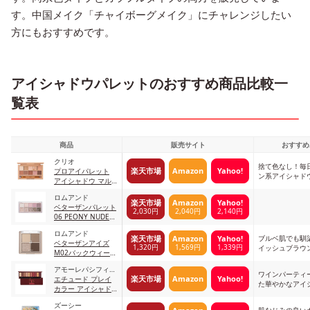
す。中国メイク「チャイボーグメイク」にチャレンジしたい
方にもおすすめです。
アイシャドウパレットのおすすめ商品比較一
覧表
商品
販売サイト
おすすめ
クリオ
捨て色なし！毎
楽天市場
Amazon
Yahoo!
プロアイパレット
ン系アイシャド
アイシャドウ マル
チカラー
ロムアンド
楽天市場
Amazon
Yahoo!
ベターザンパレット
2,030円
2,040円
2,140円
06 PEONY NUDE
GARDEN
ロムアンド
ブルベ肌でも馴
楽天市場
Amazon
Yahoo!
ベターザンアイズ
1,320円
1,569円
1,339円
イッシュブラウ
M02バックウィート
ウフラワー
アモーレパシフィッ
ワインパーティ
楽天市場
Amazon
Yahoo!
ク
エチュード プレイ
た華やかなアイ
カラー アイシャド
ウ
ズーシー
肌なじみの良い