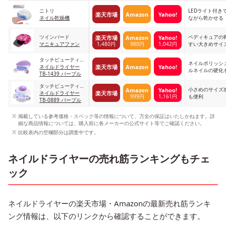
ニトリ
LEDライト付き
楽天市場
Amazon
Yahoo!
ネイル乾燥機
ながら乾かせる
ツインバード
ペディキュアの
楽天市場
Amazon
Yahoo!
1,480円
980円
1,042円
マニキュアファン
すい大きめサイ
タッチビューティジ
ネイルポリッシ
楽天市場
Amazon
Yahoo!
ャパン
ネイルドライヤー
ルネイルの硬化も
TB-1439 パープル
イプ
タッチビューティジ
小さめのサイズ
Amazon
Yahoo!
楽天市場
ャパン
ネイルドライヤー
999円
1,161円
も便利
TB-0889 パープル
掲載している参考価格・スペック等の情報について、万全の保証はいたしかねます。詳
細な商品情報については、購入前に各メーカーの公式サイト等でご確認ください。
比較表内の空欄部分は調査中です。
ネイルドライヤーの売れ筋ランキングもチェ
ック
ネイルドライヤーの楽天市場・Amazonの最新売れ筋ランキ
ング情報は、以下のリンクから確認することができます。