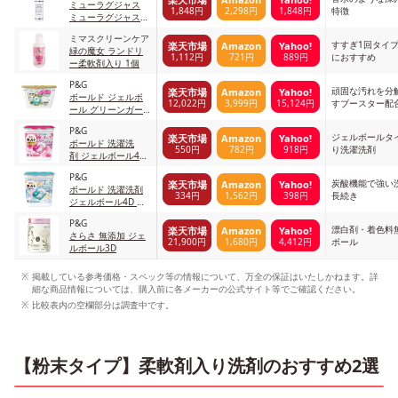
ミューラグジャス
1,848円
2,298円
1,848円
特徴
ミューラグジャス
ホームクリーニング
ミマスクリーンケア
R
すすぎ1回タイ
楽天市場
Amazon
Yahoo!
緑の魔女 ランドリ
1,112円
721円
889円
におすすめ
ー柔軟剤入り 1個
P&G
頑固な汚れを分
楽天市場
Amazon
Yahoo!
ボールド ジェルボ
12,022円
3,999円
15,124円
すブースター配
ール グリーンガー
デン&ミュゲ
P&G
ジェルボールタ
楽天市場
Amazon
Yahoo!
ボールド 洗濯洗
550円
782円
918円
り洗濯洗剤
剤 ジェルボール4D
癒しのプレミアムブ
P&G
ロッサムの香り
炭酸機能で強い
楽天市場
Amazon
Yahoo!
ボールド 洗濯洗剤
334円
1,562円
398円
長続き
ジェルボール4D 爽
やかフレッシュフラ
P&G
ワーサボンの香り
漂白剤・着色料
楽天市場
Amazon
Yahoo!
さらさ 無添加 ジェ
21,900円
1,680円
4,412円
ボール
ルボール3D
掲載している参考価格・スペック等の情報について、万全の保証はいたしかねます。詳
細な商品情報については、購入前に各メーカーの公式サイト等でご確認ください。
比較表内の空欄部分は調査中です。
【粉末タイプ】柔軟剤入り洗剤のおすすめ2選