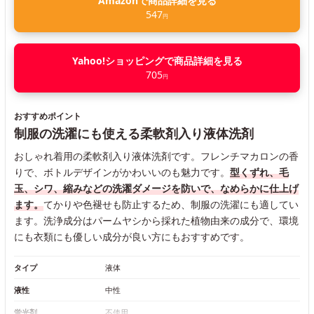
Amazonで商品詳細を見る
547
円
Yahoo!ショッピングで商品詳細を見る
705
円
おすすめポイント
制服の洗濯にも使える柔軟剤入り液体洗剤
おしゃれ着用の柔軟剤入り液体洗剤です。フレンチマカロンの香
りで、ボトルデザインがかわいいのも魅力です。
型くずれ、毛
玉、シワ、縮みなどの洗濯ダメージを防いで、なめらかに仕上げ
ます。
てかりや色褪せも防止するため、制服の洗濯にも適してい
ます。洗浄成分はパームヤシから採れた植物由来の成分で、環境
にも衣類にも優しい成分が良い方にもおすすめです。
タイプ
液体
液性
中性
蛍光剤
不使用