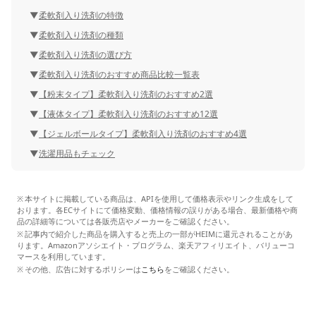
柔軟剤入り洗剤の特徴
柔軟剤入り洗剤の種類
柔軟剤入り洗剤の選び方
柔軟剤入り洗剤のおすすめ商品比較一覧表
【粉末タイプ】柔軟剤入り洗剤のおすすめ2選
【液体タイプ】柔軟剤入り洗剤のおすすめ12選
【ジェルボールタイプ】柔軟剤入り洗剤のおすすめ4選
洗濯用品もチェック
本サイトに掲載している商品は、APIを使用して価格表示やリンク生成をして
おります。各ECサイトにて価格変動、価格情報の誤りがある場合、最新価格や商
品の詳細等については各販売店やメーカーをご確認ください。
記事内で紹介した商品を購入すると売上の一部がHEIMに還元されることがあ
ります。Amazonアソシエイト・プログラム、楽天アフィリエイト、バリューコ
マースを利用しています。
その他、広告に対するポリシーは
こちら
をご確認ください。