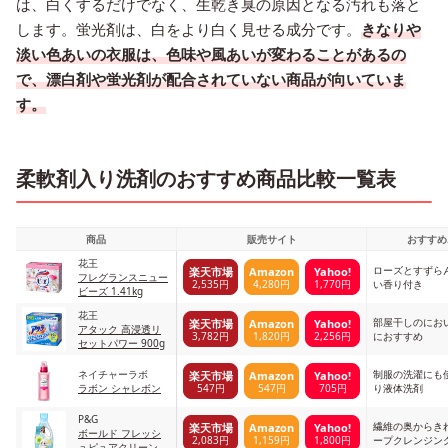
は、白くするだけでなく、生乾き臭の原因となる汚れも落と
します。蛍光剤は、白をより白く見せる成分です。
きなりや
淡い色あいの衣服は、色味や風あいが変わることがあるの
で、漂白剤や蛍光剤が配合されていない商品が向いていま
す。
柔軟剤入り洗剤のおすすめ商品比較一覧表
商品
販売サイト
おすすめ
花王
ローズとすずら
楽天市場
Amazon
Yahoo!
フレグランスニュー
2,535円
4,280円
1,770円
い香り付き
ビーズ 1.41kg
花王
部屋干しのにお
楽天市場
Amazon
Yahoo!
アタック 高浸透リ
3,782円
1,820円
2,256円
におすすめ
セットパワー 900g
ネイチャーラボ
制服の洗濯にも
楽天市場
Amazon
Yahoo!
547円
547円
705円
ラボン シャレボン
り液体洗剤
P&G
繊維の奥からき
楽天市場
Amazon
Yahoo!
ボールド フレッシ
2,083円
1,159円
1,800円
ープクレンジン
ュピュアクリーン