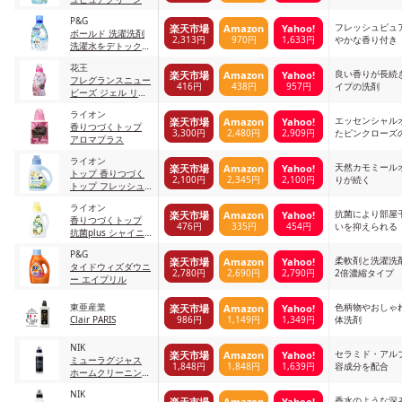
P&G
フレッシュピュ
楽天市場
Amazon
Yahoo!
ボールド 洗濯洗剤
2,313円
970円
1,633円
やかな香り付き
洗濯水をデトックス
フレッシュピュアク
花王
リーン
良い香りが長続
楽天市場
Amazon
Yahoo!
フレグランスニュー
416円
438円
957円
イプの洗剤
ビーズ ジェル リュ
クスクラフト
ライオン
エッセンシャル
楽天市場
Amazon
Yahoo!
香りつづくトップ
3,300円
2,480円
2,909円
たピンクローズ
アロマプラス
ライオン
天然カモミール
楽天市場
Amazon
Yahoo!
トップ 香りつづく
2,100円
2,345円
2,100円
りが続く
トップ フレッシュ
カモミール
ライオン
抗菌により部屋
楽天市場
Amazon
Yahoo!
香りつづくトップ
476円
335円
454円
いを抑えられる
抗菌plus シャイニ
ーローズ
P&G
柔軟剤と洗濯洗
楽天市場
Amazon
Yahoo!
タイドウィズダウニ
2,780円
2,690円
2,790円
2倍濃縮タイプ
ー エイプリル
東亜産業
色柄物やおしゃ
楽天市場
Amazon
Yahoo!
986円
1,149円
1,349円
Clair PARIS
体洗剤
NIK
セラミド・アル
楽天市場
Amazon
Yahoo!
ミューラグジャス
1,848円
1,848円
1,639円
容成分を配合
ホームクリーニング
ブラックラベル
NIK
香水のような深
楽天市場
Amazon
Yahoo!