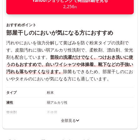
Yahoo!ショッピングで商品詳細を見る
2,256
円
おすすめポイント
部屋干しのにおいが気になる方におすすめ
汚れやにおいを強力分解して黄ばみを防ぐ粉末タイプの洗剤で
す。皮脂汚れに強い弱アルカリ性洗剤で、柔軟剤、漂白剤、蛍光
剤も配合しています。
普段の洗濯だけでなく、つけおき洗いに使
うのもおすすめで、白いワイシャツや体操着、靴下などの手強い
汚れも落ちやすくなります。
除菌もできるため、部屋干しのにお
いやタオルのにおいが気になる方にも適しています。
タイプ
粉末
液性
弱アルカリ性
蛍光剤
不使用
全部見る