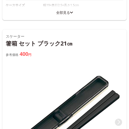
ケースサイズ
幅19×奥行2.5×高さ1.5cm
全部見る
スケーター
箸箱 セット ブラック21㎝
400
参考価格
円