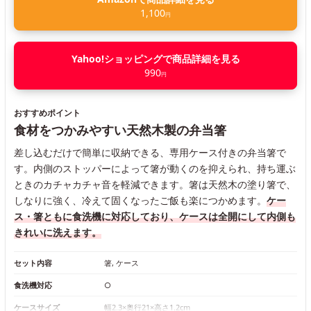
1,100
円
Yahoo!ショッピングで商品詳細を見る
990
円
おすすめポイント
食材をつかみやすい天然木製の弁当箸
差し込むだけで簡単に収納できる、専用ケース付きの弁当箸で
す。内側のストッパーによって箸が動くのを抑えられ、持ち運ぶ
ときのカチャカチャ音を軽減できます。箸は天然木の塗り箸で、
しなりに強く、冷えて固くなったご飯も楽につかめます。
ケー
ス・箸ともに食洗機に対応しており、ケースは全開にして内側も
きれいに洗えます。
セット内容
箸, ケース
食洗機対応
○
ケースサイズ
幅2.3×奥行21×高さ1.2cm