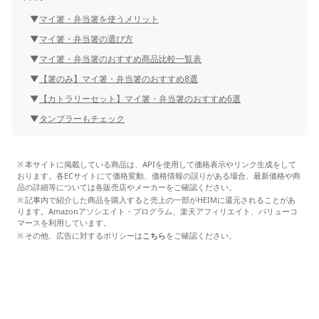
マイ箸・弁当箸を使うメリット
マイ箸・弁当箸の選び方
マイ箸・弁当箸のおすすめ商品比較一覧表
【箸のみ】マイ箸・弁当箸のおすすめ8選
【カトラリーセット】マイ箸・弁当箸のおすすめ6選
タンブラーもチェック
本サイトに掲載している商品は、APIを使用して価格表示やリンク生成をして
おります。各ECサイトにて価格変動、価格情報の誤りがある場合、最新価格や商
品の詳細等については各販売店やメーカーをご確認ください。
記事内で紹介した商品を購入すると売上の一部がHEIMに還元されることがあ
ります。Amazonアソシエイト・プログラム、楽天アフィリエイト、バリューコ
マースを利用しています。
その他、広告に対するポリシーは
こちら
をご確認ください。