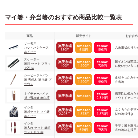
マイ箸・弁当箸のおすすめ商品比較一覧表
商品
販売サイト
おすすめ
サーモス
楽天市場
Amazon
Yahoo!
ハシ・ハシケース
六角形状の持ち
680円
618円
598円
ネイビー
スケーター
銀イオン抗菌加
楽天市場
Amazon
Yahoo!
箸箱 セット ブラッ
400円
1,100円
729円
に使いたい方に
ク21㎝
シービージャパン
食材をつかみや
楽天市場
Amazon
Yahoo!
箸 天然木 塗り箸 ブ
905円
1,100円
990円
弁当箸
ラウン
ネイチャーハイク
携帯性に優れた
Yahoo!
楽天市場
Amazon
2,314円
折り畳み箸 赤白檀
アウトドアシー
イシダ
ふくろうがデザ
楽天市場
Amazon
Yahoo!
箸袋セット マイ箸
2,208円
1,673円
1,878円
材の箸袋付き
ネイビー
イシダ
手早く箸を取り
楽天市場
Amazon
Yahoo!
箸入れ セット 箸箱
800円
649円
755円
式の箸箱を採用
ランチドゥ 赤