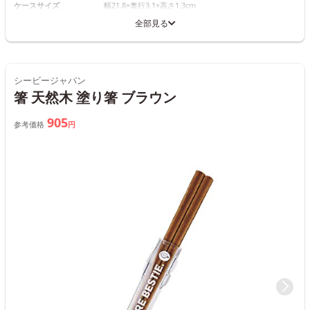
ケースサイズ
幅21.8×奥行3.1×高さ1.3cm
全部見る
シービージャパン
箸 天然木 塗り箸 ブラウン
905
参考価格
円