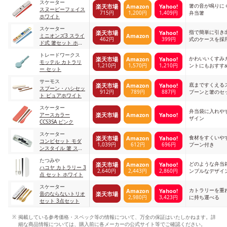
スケーター
箸の音が鳴りに
楽天市場
Amazon
Yahoo!
スヌーピーフェイス
715円
1,200円
1,409円
弁当箸
ホワイト
スケーター
指で簡単に引き
楽天市場
Yahoo!
Amazon
ミニオンズ3 スライ
462円
399円
式のケースを採
ド式 箸セット ホワ
イト/ブルー 16.5cm
トレードワークス
かわいいくすみ
楽天市場
Amazon
Yahoo!
モッテル カトラリ
1,210円
1,570円
1,210円
ントにもおすす
ー セット
サーモス
底まですくえる
楽天市場
Amazon
Yahoo!
スプーン・ハシセッ
912円
789円
887円
プーンと箸のセ
ト ピュアホワイト
スケーター
弁当袋に入れや
楽天市場
Amazon
Yahoo!
アースカラー
ザイン
CCS3SA ピンク
スケーター
食材をすくいや
楽天市場
Amazon
Yahoo!
コンビセット モダ
1,039円
612円
696円
プーン付き
ンスタイル 箸 スプ
ーン セット
たつみや
どのような弁当
楽天市場
Amazon
Yahoo!
ハコヤ カトラリー 3
2,640円
2,443円
2,860円
ンプルなデザイ
点 セット ホワイト
スケーター
カトラリーを重
Amazon
Yahoo!
楽天市場
音のならないトリオ
2,980円
3,423円
に持ち運べる
セット 3点セット
掲載している参考価格・スペック等の情報について、万全の保証はいたしかねます。詳
細な商品情報については、購入前に各メーカーの公式サイト等でご確認ください。