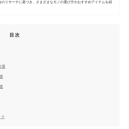
自のリサーチに基づき、さまざまなモノの選び方やおすすめアイテムを紹
目次
2選
選
選
ック