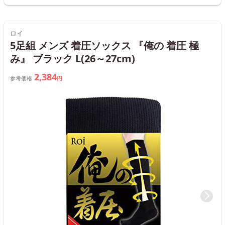
ロイ
5足組 メンズ 着圧ソックス 『俺の 着圧 極
み』 ブラック L(26～27cm)
2,384
参考価格
円