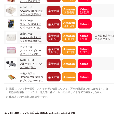
ホットアイマスク
咲きたてローズの香
かわホーム
り 5枚入
Amazon
Yahoo!
楽天市場
KAWAHOME ラビッ
3,399円
3,832円
トファー ひざ掛け
マイクロファイバー
サイバール
厚手 アイボリー ク
Amazon
楽天市場
Yahoo!
ブルーム 今治タオ
オーターサイズ
2,310円
ル タオルベア タオ
（70ⅹ100cm）
ルギフト 日本製
丸山タオル
とろけるような
楽天市場
Amazon
Yahoo!
今治タオル ふわリ
2,005円
3,800円
1,950円
の今治タオル
ッチ無撚糸タオル
フェイスタオル 2枚
バンクール
セット
楽天市場
Amazon
Yahoo!
アロマ アイピロー
1,603円
1,426円
1,712円
ギフト ピュアロー
ズの香り(プードル)
TAKU STORE
楽天市場
Amazon
Yahoo!
USBホットアイマス
ク TK-ZQYZ-1
キモノカフェ
楽天市場
Amazon
Yahoo!
kimono cafe 栞紐つ
きブックカバー オ
レンジ
掲載している参考価格・スペック等の情報について、万全の保証はいたしかねます。詳
細な商品情報については、購入前に各メーカーの公式サイト等でご確認ください。
比較表内の空欄部分は調査中です。