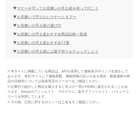
マナーを守ってお見舞いの手土産を持って行こう
お見舞いで守りたいマナーとタブー
お見舞いの手土産の選び方
お見舞いの手土産おすすめ商品比較一覧表
お見舞いの手土産おすすめ11選
お見舞いの手土産には菓子折りもチェックしよう
本サイトに掲載している商品は、APIを使用して価格表示やリンク生成をして
おります。各ECサイトにて価格変動、価格情報の誤りがある場合、最新価格や商
品の詳細等については各販売店やメーカーをご確認ください。
記事内で紹介した商品を購入すると売上の一部がHEIMに還元されることがあ
ります。Amazonアソシエイト・プログラム、楽天アフィリエイト、バリューコ
マースを利用しています。
その他、広告に対するポリシーは
こちら
をご確認ください。