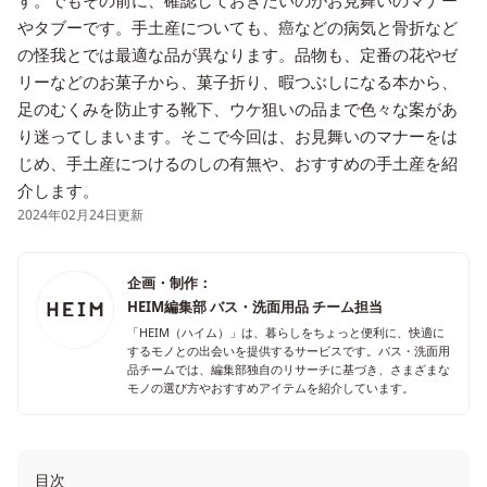
す。でもその前に、確認しておきたいのがお見舞いのマナー
やタブーです。手土産についても、癌などの病気と骨折など
の怪我とでは最適な品が異なります。品物も、定番の花やゼ
リーなどのお菓子から、菓子折り、暇つぶしになる本から、
足のむくみを防止する靴下、ウケ狙いの品まで色々な案があ
り迷ってしまいます。そこで今回は、お見舞いのマナーをは
じめ、手土産につけるのしの有無や、おすすめの手土産を紹
介します。
2024年02月24日更新
企画・制作：
HEIM編集部 バス・洗面用品 チーム担当
「HEIM（ハイム）」は、暮らしをちょっと便利に、快適に
するモノとの出会いを提供するサービスです。バス・洗面用
品チームでは、編集部独自のリサーチに基づき、さまざまな
モノの選び方やおすすめアイテムを紹介しています。
目次