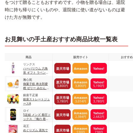
をつけて贈ることもおすすめです。小物を贈る場合は、退院
時に持ち帰りにくいものや、退院後に使い道がないものは避
けた方が無難です。
お見舞いの手土産おすすめ商品比較一覧表
商品
販売サイト
おすすめ
リンクス
楽天市場
Amazon
Yahoo!
ハーバリウム 六角
形 ギフト ラベンダ
ーパープル
雅心苑
楽天市場
Amazon
Yahoo!
御菓子処 寿太郎蜜
3,800円
3,800円
5,190円
柑 ゼリー みかん 寿
太郎みかん【観光庁
銀座千疋屋
長官賞】 6個入
楽天市場
Amazon
Yahoo!
銀座ストレートジュ
3,780円
3,014円
3,780円
ースA
ロイ
Amazon
Yahoo!
楽天市場
5足組 メンズ 着圧ソ
2,384円
2,682円
ックス 『俺の 着圧
極み』 ブラック
花王
L(26～27cm)
Amazon
Yahoo!
楽天市場
めぐりズム 蒸気で
530円
738円