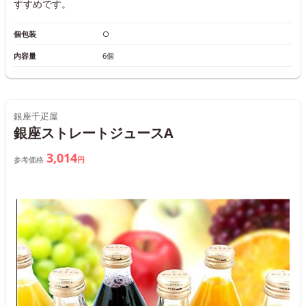
すすめです。
個包装
○
内容量
6個
銀座千疋屋
銀座ストレートジュースA
3,014
参考価格
円