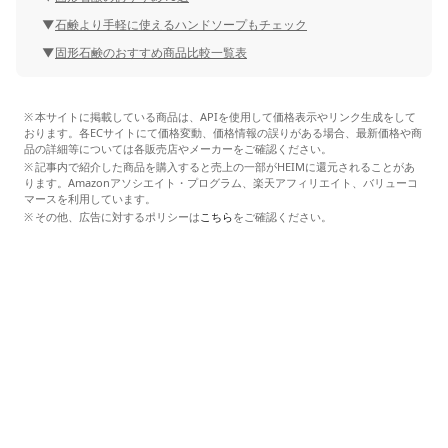
石鹸より手軽に使えるハンドソープもチェック
固形石鹸のおすすめ商品比較一覧表
本サイトに掲載している商品は、APIを使用して価格表示やリンク生成をして
おります。各ECサイトにて価格変動、価格情報の誤りがある場合、最新価格や商
品の詳細等については各販売店やメーカーをご確認ください。
記事内で紹介した商品を購入すると売上の一部がHEIMに還元されることがあ
ります。Amazonアソシエイト・プログラム、楽天アフィリエイト、バリューコ
マースを利用しています。
その他、広告に対するポリシーは
こちら
をご確認ください。