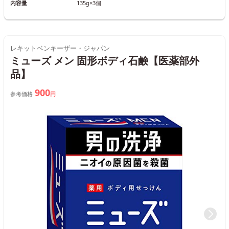
内容量
135g×3個
レキットベンキーザー・ジャパン
ミューズ メン 固形ボディ石鹸【医薬部外
品】
900
参考価格
円