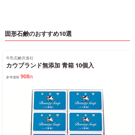
固形石鹸のおすすめ10選
牛乳石鹸共進社
カウブランド無添加 青箱 10個入
908
参考価格
円