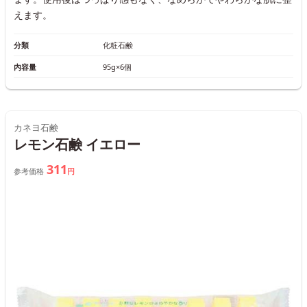
えます。
分類
化粧石鹸
内容量
95g×6個
カネヨ石鹸
レモン石鹸 イエロー
311
参考価格
円