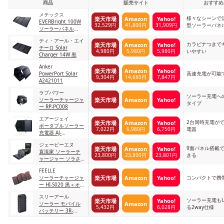
商品
販売サイト
おすすめ
メテックス
様々なシーンで
楽天市場
Amazon
Yahoo!
EVERBright 100W
32,529円
41,800円
31,909円
型ソーラーパネ
ソーラーパネル
SSBSP-100W
ティ・アール・エイ
カラビナつきで
楽天市場
Amazon
Yahoo!
チーロ Solar
4,980円
5,980円
5,980円
いやすい
Charger 14W 黒
Anker
楽天市場
Amazon
Yahoo!
PowerPort Solar
高速充電が可能
9,304円
14,680円
7,847円
A2421011
ラブパワー
ソーラー充電へ
楽天市場
Amazon
Yahoo!
ソーラーチャージャ
タイプ
ー RP-PC008
エアージェイ
2台同時充電が
楽天市場
Amazon
Yahoo!
ポータブルソーラー
7,022円
6,980円
6,750円
電器
充電器 AJ-
SOLAR14W ブラッ
ジェーピーエヌ
ク(BK)
9面パネル搭載
楽天市場
Amazon
Yahoo!
直流家 ソーラーチ
23,800円
23,800円
23,801円
きる
ャージャー ソラさ
ん JPN-JR1600
FEELLE
楽天市場
Amazon
Yahoo!
ソーラーチャージャ
コンパクトで携
ー HI-S020 黒＋オレ
ンジ
スリーアール
ソーラー充電もU
楽天市場
Yahoo!
Amazon
ソーラー モバイル
5,432円
6,028円
る2way仕様
バッテリー 3R-
BTC04BK