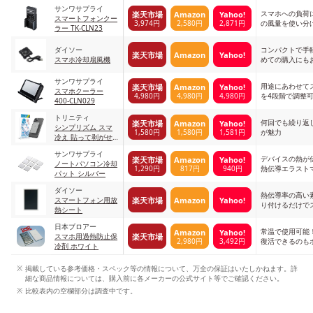
ブラック
サンワサプライ
スマホへの負荷
楽天市場
Amazon
Yahoo!
スマートフォンクー
3,974円
2,580円
2,871円
の風量を使い分
ラー TK-CLN23
ダイソー
コンパクトで手
楽天市場
Amazon
Yahoo!
スマホ冷却扇風機
めての購入にも
サンワサプライ
用途にあわせて
楽天市場
Amazon
Yahoo!
スマホクーラー
4,980円
4,980円
4,980円
を4段階で調整
400-CLN029
トリニティ
何回でも繰り返
楽天市場
Amazon
Yahoo!
シンプリズム スマ
1,580円
1,580円
1,581円
が魅力
冷え 貼って剥がせ
るスマートフォン冷
サンワサプライ
却シート ホワイト
デバイスの熱が
楽天市場
Amazon
Yahoo!
ノートパソコン冷却
1,290円
817円
940円
熱伝導エラスト
パット シルバー
ダイソー
熱伝導率の高い
楽天市場
Amazon
Yahoo!
スマートフォン用放
り付けるだけで
熱シート
る
‎日本ブロアー
常温で使用可能
Amazon
Yahoo!
楽天市場
スマホ用過熱防止保
2,980円
3,492円
復活できるのも
冷剤 ホワイト
掲載している参考価格・スペック等の情報について、万全の保証はいたしかねます。詳
細な商品情報については、購入前に各メーカーの公式サイト等でご確認ください。
比較表内の空欄部分は調査中です。