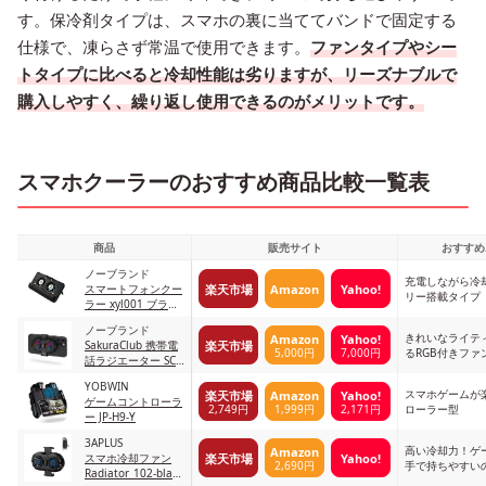
す。保冷剤タイプは、スマホの裏に当ててバンドで固定する
仕様で、凍らさず常温で使用できます。
ファンタイプやシー
トタイプに比べると冷却性能は劣りますが、リーズナブルで
購入しやすく、繰り返し使用できるのがメリットです。
スマホクーラーのおすすめ商品比較一覧表
商品
販売サイト
おすすめ
ノーブランド
充電しながら冷
楽天市場
Amazon
Yahoo!
スマートフォンクー
リー搭載タイプ
ラー xyl001 ブラッ
ク
ノーブランド
きれいなライテ
Amazon
Yahoo!
楽天市場
SakuraClub 携帯電
5,000円
7,000円
るRGB付きファ
話ラジエーター SC-
001
YOBWIN
スマホゲームが
楽天市場
Amazon
Yahoo!
ゲームコントローラ
2,749円
1,999円
2,171円
ローラー型
ー JP-H9-Y
3APLUS
高い冷却力！ゲ
Amazon
楽天市場
Yahoo!
スマホ冷却ファン
2,690円
手で持ちやすい
Radiator_102-black