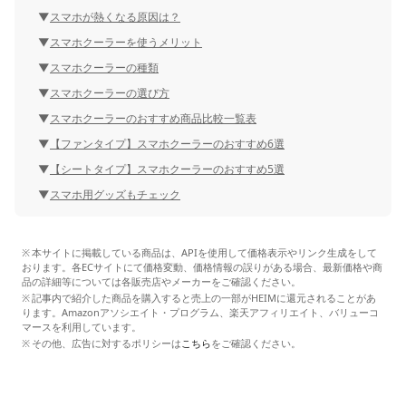
スマホが熱くなる原因は？
スマホクーラーを使うメリット
スマホクーラーの種類
スマホクーラーの選び方
スマホクーラーのおすすめ商品比較一覧表
【ファンタイプ】スマホクーラーのおすすめ6選
【シートタイプ】スマホクーラーのおすすめ5選
スマホ用グッズもチェック
本サイトに掲載している商品は、APIを使用して価格表示やリンク生成をして
おります。各ECサイトにて価格変動、価格情報の誤りがある場合、最新価格や商
品の詳細等については各販売店やメーカーをご確認ください。
記事内で紹介した商品を購入すると売上の一部がHEIMに還元されることがあ
ります。Amazonアソシエイト・プログラム、楽天アフィリエイト、バリューコ
マースを利用しています。
その他、広告に対するポリシーは
こちら
をご確認ください。