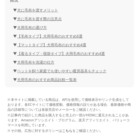
犬に毛布を渡すメリット
犬に毛布を渡す際の注意点
犬用毛布の選び方
【毛布タイプ】犬用毛布のおすすめ6選
【マットタイプ】犬用毛布のおすすめ4選
【着るタイプ・寝袋タイプ】犬用毛布のおすすめ4選
犬用毛布を洗濯の仕方
ペットを飼う家庭でも使いやすい暖房器具もチェック
犬用毛布のおすすめ商品比較一覧表
本サイトに掲載している商品は、APIを使用して価格表示やリンク生成をして
おります。各ECサイトにて価格変動、価格情報の誤りがある場合、最新価格や商
品の詳細等については各販売店やメーカーをご確認ください。
記事内で紹介した商品を購入すると売上の一部がHEIMに還元されることがあ
ります。Amazonアソシエイト・プログラム、楽天アフィリエイト、バリューコ
マースを利用しています。
その他、広告に対するポリシーは
こちら
をご確認ください。