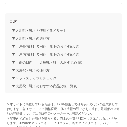
目次
犬用靴・靴下を使用するメリット
犬用靴・靴下の選び方
【屋外向け】犬用靴・靴下のおすすめ8選
【屋内向け】犬用靴・靴下のおすすめ4選
【雨の日向け】犬用靴・靴下のおすすめ4選
犬用靴・靴下の使い方
ペットステップもチェック
犬用靴・靴下のおすすめ商品比較一覧表
本サイトに掲載している商品は、APIを使用して価格表示やリンク生成をして
おります。各ECサイトにて価格変動、価格情報の誤りがある場合、最新価格や商
品の詳細等については各販売店やメーカーをご確認ください。
記事内で紹介した商品を購入すると売上の一部がHEIMに還元されることがあ
ります。Amazonアソシエイト・プログラム、楽天アフィリエイト、バリューコ