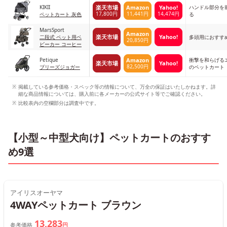
KIKII
ハンドル部分を
楽天市場
Amazon
Yahoo!
17,800円
11,441円
14,474円
ペットカート 灰色
る
MarsSport
Amazon
楽天市場
Yahoo!
二段式 ペット用ベ
多頭用におすす
20,850円
ビーカー コーヒー
Petique
衝撃を和らげる
Amazon
楽天市場
Yahoo!
82,500円
ブリーズジョガー
のペットカート
掲載している参考価格・スペック等の情報について、万全の保証はいたしかねます。詳
細な商品情報については、購入前に各メーカーの公式サイト等でご確認ください。
比較表内の空欄部分は調査中です。
【小型～中型犬向け】ペットカートのおすす
め9選
アイリスオーヤマ
4WAYペットカート ブラウン
13,283
参考価格
円