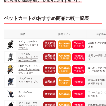
使いやすい商品を探している方におすすめです。
ペットカートのおすすめ商品比較一覧表
商品
販売サイト
おすすめ
アイリスオーヤマ
4WAYタイプで
楽天市場
Amazon
Yahoo!
4WAYペットカート
13,380円
13,880円
13,283円
える
ブラウン
リッチェル
玄関での保管に
楽天市場
Amazon
Yahoo!
ペットカート ミニ
16,538円
17,280円
16,538円
プ
モ グレー グレー
GMPインターナショ
ゆったりと過ご
楽天市場
Amazon
Yahoo!
ナル
ドーム3 ブレーキモ
27,500円
74,800円
74,800円
サイズ感が魅力
デル チェダー
パウズロード
前輪が360°回
Amazon
楽天市場
Yahoo!
ペットカート ブル
6,980円
向転換できる
ー
PiccoloCane
フレームまでコ
楽天市場
Amazon
Yahoo!
エルモ
たためる
アイリスオーヤマ
約3.8kgの軽
楽天市場
Amazon
Yahoo!