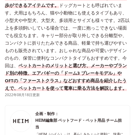
歩ができるアイテムです。
ドッグカートとも呼ばれていま
す。犬用はもちろん、猫や小動物にも使えるタイプもあり、
小型犬や中型犬、大型犬、多頭用とサイズも様々です。2匹以
上を多頭飼いしている場合では、一度に抱っこできない場面
でも役立ちます。キャリー部分が取り外しできる分離型や、
コンパクトに折りたたみできる商品、軽量で持ち運びやすい
ものも販売されています。おしゃれな商品や可愛いデザイン
のもの、保管に便利なコンパクトタイプもおすすめです。今
回は、
ペットカートのメリットと選び方、メーカーやブラン
ド別の特徴、エアバギーの「ドーム3 ブレーキモデル」や
OFTの「ファーストクラス」などおすすめ商品を紹介したう
えで、ペットカートを使って電車に乗る方法を解説します。
2022年08月18日更新
企画・制作：
HEIM編集部 ペットフード・ペット用品 チーム担
当
「HEIM（ハイム）」は、暮らしをちょっと便利に、快適に