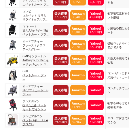
アイリスプラザ ミ
5,980円
6,258円
6,603円
きる
ニペットカート ブ
ラック
コンビ
衝撃吸収素材を
楽天市場
Amazon
Yahoo!
コムペット ミリミ
27,062円
35,400円
41,040円
ンを搭載
リライトα アルファ
EG ロング ネイビー
ココハート
4972990175869
小動物や猫にも
Amazon
Yahoo!
楽天市場
甘えん坊バギー 3輪
13,000円
12,980円
ート
ペットカート ブラ
ック
オーエフティ―
後輪ロックやハ
Amazon
Yahoo!
楽天市場
ファーストクラス
29,700円
32,349円
節ができる
アースグレー
GMPインターナショ
大型犬を乗せて
楽天市場
Amazon
Yahoo!
ナル
AirBuggy for Pet キ
71,500円
71,500円
71,500円
心地
ャリッジセット ス
マイルイエロー
GPR
コンパクトに折
Yahoo!
楽天市場
Amazon
ペットカート グレ
32,869円
犬用ペットカー
ー
オーエフティ―
ワンタッチで出
楽天市場
Amazon
Yahoo!
PGソフトカートBIG
ン
グレー
タンスのゲン
衝撃を和らげる
Amazon
楽天市場
Yahoo!
折りたたみ ペット
11,999円
搭載モデル
カート ワインレッ
ド
ボンビアルコン
スロープ付きで
楽天市場
Amazon
Yahoo!
ペットバギー DECA
29,800円
32,967円
31,000円
できる
プログレ