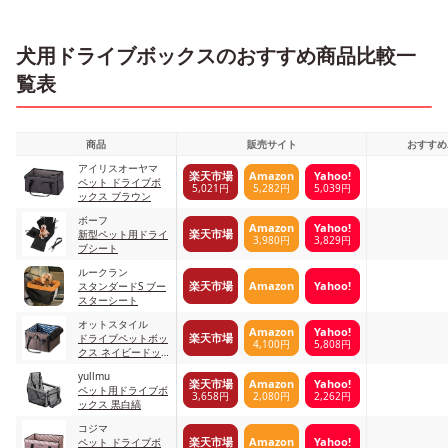
犬用ドライブボックスのおすすめ商品比較一
覧表
商品
販売サイト
おすすめ
アイリスオーヤマ
楽天市場
Amazon
Yahoo!
ペット ドライブボ
5,021円
5,282円
5,039円
ックス ブラウン
ボーフ
Amazon
Yahoo!
楽天市場
新型ペット用ドライ
3,980円
3,829円
ブシート
ルークラン
楽天市場
Amazon
Yahoo!
スタンダードS ブー
スターシート
オットスタイル
Amazon
Yahoo!
楽天市場
ドライブペットボッ
4,100円
5,808円
クス ネイビードッ
ト柄
yullmu
楽天市場
Amazon
Yahoo!
ペット用ドライブボ
3,658円
2,080円
2,262円
ックス 黒白縞
コジマ
楽天市場
Amazon
Yahoo!
ペット ドライブボ