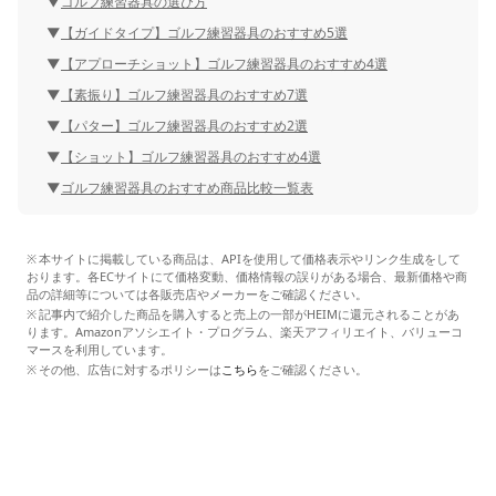
ゴルフ練習器具の選び方
【ガイドタイプ】ゴルフ練習器具のおすすめ5選
【アプローチショット】ゴルフ練習器具のおすすめ4選
【素振り】ゴルフ練習器具のおすすめ7選
【パター】ゴルフ練習器具のおすすめ2選
【ショット】ゴルフ練習器具のおすすめ4選
ゴルフ練習器具のおすすめ商品比較一覧表
本サイトに掲載している商品は、APIを使用して価格表示やリンク生成をして
おります。各ECサイトにて価格変動、価格情報の誤りがある場合、最新価格や商
品の詳細等については各販売店やメーカーをご確認ください。
記事内で紹介した商品を購入すると売上の一部がHEIMに還元されることがあ
ります。Amazonアソシエイト・プログラム、楽天アフィリエイト、バリューコ
マースを利用しています。
その他、広告に対するポリシーは
こちら
をご確認ください。