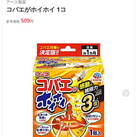
アース製薬
コバエがホイホイ 1コ
509
参考価格
円