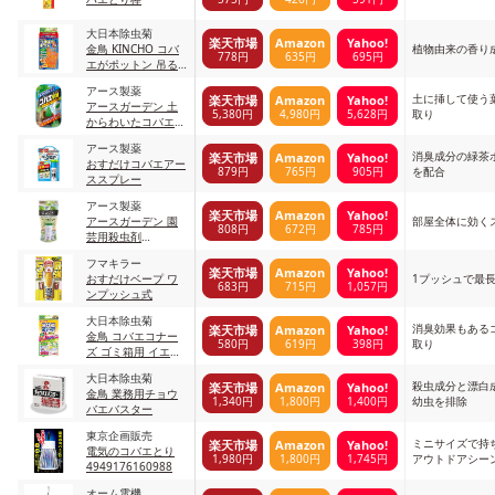
大日本除虫菊
楽天市場
Amazon
Yahoo!
金鳥 KINCHO コバ
植物由来の香り
778円
635円
695円
エがポットン 吊る
タイプ
アース製薬
土に挿して使う
楽天市場
Amazon
Yahoo!
アースガーデン 土
5,380円
4,980円
5,628円
取り
からわいたコバエ撃
滅 粘着剤 4
アース製薬
消臭成分の緑茶
楽天市場
Amazon
Yahoo!
おすだけコバエアー
879円
765円
905円
を配合
ススプレー
アース製薬
楽天市場
Amazon
Yahoo!
アースガーデン 園
部屋全体に効く
808円
672円
785円
芸用殺虫剤
BotaNice
フマキラー
楽天市場
Amazon
Yahoo!
おすだけベープ ワ
1プッシュで最長
683円
715円
1,057円
ンプッシュ式
大日本除虫菊
消臭効果もある
楽天市場
Amazon
Yahoo!
金鳥 コバエコナー
580円
619円
398円
取り
ズ ゴミ箱用 イエロ
ー
大日本除虫菊
殺虫成分と漂白
楽天市場
Amazon
Yahoo!
金鳥 業務用チョウ
1,340円
1,800円
1,400円
幼虫を排除
バエバスター
東京企画販売
ミニサイズで持
楽天市場
Amazon
Yahoo!
電気のコバエとり
1,980円
1,800円
1,745円
アウトドアシー
4949176160988
オーム電機