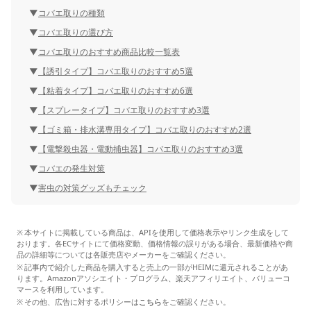
コバエ取りの種類
コバエ取りの選び方
コバエ取りのおすすめ商品比較一覧表
【誘引タイプ】コバエ取りのおすすめ5選
【粘着タイプ】コバエ取りのおすすめ6選
【スプレータイプ】コバエ取りのおすすめ3選
【ゴミ箱・排水溝専用タイプ】コバエ取りのおすすめ2選
【電撃殺虫器・電動捕虫器】コバエ取りのおすすめ3選
コバエの発生対策
害虫の対策グッズもチェック
本サイトに掲載している商品は、APIを使用して価格表示やリンク生成をして
おります。各ECサイトにて価格変動、価格情報の誤りがある場合、最新価格や商
品の詳細等については各販売店やメーカーをご確認ください。
記事内で紹介した商品を購入すると売上の一部がHEIMに還元されることがあ
ります。Amazonアソシエイト・プログラム、楽天アフィリエイト、バリューコ
マースを利用しています。
その他、広告に対するポリシーは
こちら
をご確認ください。