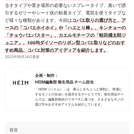
るすタイプや置き場所の必要ないスプレータイプ、臭いで誘
引するゼリーやシート状の粘着タイプ、電気を使うタイプな
ど様々な種類があります。今回は
コバエ取りの選び方と、ア
ースの「コバエホイホイ」や「ハエとり棒」、キンチョーの
「チョウバエバスター」、カエルモチーフの「蛙田捕太郎ジ
ュニア」
、100均ダイソーのリボン型コバエ取りなどのおす
すめ商品、コバエ対策のアイディアを紹介します。
2022年08月24日更新
企画・制作：
HEIM編集部 衛生用品 チーム担当
「HEIM（ハイム）」は、暮らしをちょっと便利に、快適に
するモノとの出会いを提供するサービスです。衛生用品チー
ムでは、編集部独自のリサーチに基づき、さまざまなモノの
選び方やおすすめアイテムを紹介しています。
目次