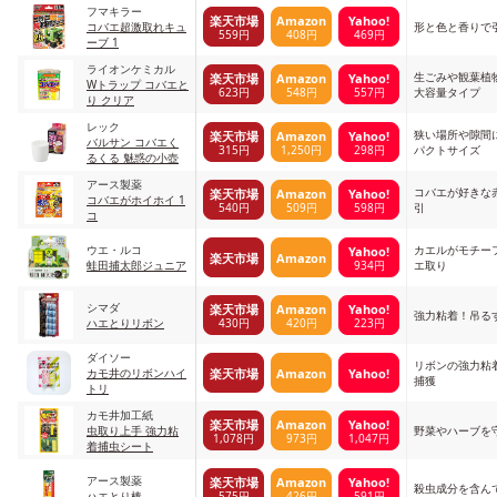
フマキラー
楽天市場
Amazon
Yahoo!
コバエ超激取れキュ
形と色と香りで
559円
408円
469円
ーブ 1
ライオンケミカル
生ごみや観葉植
楽天市場
Amazon
Yahoo!
Wトラップ コバエと
623円
548円
557円
大容量タイプ
り クリア
レック
狭い場所や隙間
楽天市場
Amazon
Yahoo!
バルサン コバエく
315円
1,250円
298円
パクトサイズ
るくる 魅惑の小壺
アース製薬
コバエが好きな
楽天市場
Amazon
Yahoo!
コバエがホイホイ 1
540円
509円
598円
引
コ
ウエ・ルコ
カエルがモチー
Yahoo!
楽天市場
Amazon
934円
蛙田捕太郎ジュニア
エ取り
シマダ
楽天市場
Amazon
Yahoo!
強力粘着！吊る
430円
420円
223円
ハエとりリボン
ダイソー
リボンの強力粘
楽天市場
Amazon
Yahoo!
カモ井のリボンハイ
捕獲
トリ
カモ井加工紙
楽天市場
Amazon
Yahoo!
虫取り上手 強力粘
野菜やハーブを
1,078円
973円
1,047円
着捕虫シート
アース製薬
楽天市場
Amazon
Yahoo!
殺虫成分を含ん
575円
426円
591円
ハエとり棒