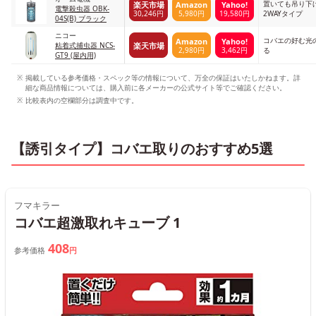
置いても吊り下
楽天市場
Amazon
Yahoo!
電撃殺虫器 OBK-
30,246円
5,980円
19,580円
2WAYタイプ
04S(B) ブラック
ニコー
コバエの好む光
Amazon
Yahoo!
楽天市場
粘着式捕虫器 NCS-
2,980円
3,462円
る
GT9 (屋内用)
掲載している参考価格・スペック等の情報について、万全の保証はいたしかねます。詳
細な商品情報については、購入前に各メーカーの公式サイト等でご確認ください。
比較表内の空欄部分は調査中です。
【誘引タイプ】コバエ取りのおすすめ5選
フマキラー
コバエ超激取れキューブ 1
408
参考価格
円