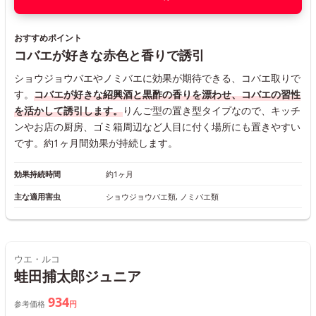
おすすめポイント
コバエが好きな赤色と香りで誘引
ショウジョウバエやノミバエに効果が期待できる、コバエ取りで
す。
コバエが好きな紹興酒と黒酢の香りを漂わせ、コバエの習性
を活かして誘引します。
りんご型の置き型タイプなので、キッチ
ンやお店の厨房、ゴミ箱周辺など人目に付く場所にも置きやすい
です。約1ヶ月間効果が持続します。
効果持続時間
約1ヶ月
主な適用害虫
ショウジョウバエ類, ノミバエ類
ウエ・ルコ
蛙田捕太郎ジュニア
934
参考価格
円