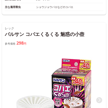
主な適用害虫
ショウジョウバエなどのコバエ
レック
バルサン コバエくるくる 魅惑の小壺
298
参考価格
円