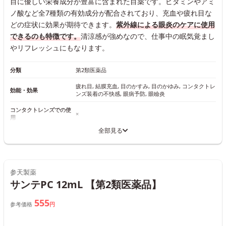
目に優しい栄養成分が豊富に含まれた目薬です。ビタミンやアミ
ノ酸など全7種類の有効成分が配合されており、充血や疲れ目な
どの症状に効果が期待できます。
紫外線による眼炎のケアに使用
できるのも特徴です。
清涼感が強めなので、仕事中の眠気覚まし
やリフレッシュにもなります。
分類
第2類医薬品
疲れ目, 結膜充血, 目のかすみ, 目のかゆみ, コンタクトレ
効能・効果
ンズ装着の不快感, 眼病予防, 眼瞼炎
コンタクトレンズでの使
×
用
全部見る
参天製薬
サンテPC 12mL 【第2類医薬品】
555
参考価格
円