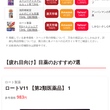
エージーアイズアレ
1,157円
1,619円
1,399円
プ
ルカットM 13mL
【第2類医薬品】
池田模範堂
アンパンマンの
Amazon
Yahoo!
楽天市場
ムヒのこども目薬
413円
546円
属
15mL 【第3類医薬
品】 1
ロート製薬
楽天市場
Amazon
Yahoo!
Vロートジュニア
しみないさし心
700円
539円
676円
13mL 【第3類医薬
品】
掲載している参考価格・スペック等の情報について、万全の保証はいたしかねます。詳
細な商品情報については、購入前に各メーカーの公式サイト等でご確認ください。
比較表内の空欄部分は調査中です。
【疲れ目向け】目薬のおすすめ7選
ロート製薬
ロートV11 【第2類医薬品】 1
983
参考価格
円