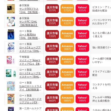
品】
参天製薬
ビタミン・アミ
楽天市場
Amazon
Yahoo!
サンテFXVプラス
557円
575円
655円
効成分を配合
12mL 【第2類医薬
品】
参天製薬
パソコンやスマ
楽天市場
Amazon
Yahoo!
サンテPC 12mL
555円
632円
615円
れた目をケア
【第2類医薬品】
ロート製薬
もともと瞳にあ
楽天市場
Amazon
Yahoo!
ロート養潤水α
720円
599円
683円
く使える
13mL 【第3類医薬
品】
ロート製薬
楽天市場
Amazon
Yahoo!
ロートCキューブア
強い清涼感でク
485円
308円
430円
イスクール 13mL
【第3類医薬品】
千寿製薬
クール感0で刺
楽天市場
Amazon
Yahoo!
マイティア Newマ
495円
499円
495円
いやすい
イティアCL-s 【第3
類医薬品】
ロート製薬
ドライアイに効
楽天市場
Amazon
Yahoo!
ロートCキューブモ
650円
529円
643円
配合
イスチャー 18mL
【第3類医薬品】
ロート製薬
コンタクトを付
楽天市場
Amazon
Yahoo!
なみだロートドライ
756円
619円
695円
える
アイ 【第3類医薬
品】 1 ドライアイ
ロート製薬
13mL
アレルギー抑制
楽天市場
Amazon
Yahoo!
ロートアルガードク
660円
989円
999円
抑える成分配合
リアブロックEX
13mL 【第2類医薬
第一三共ヘルスケア
品】 1
うるおい感があ
楽天市場
Amazon
Yahoo!