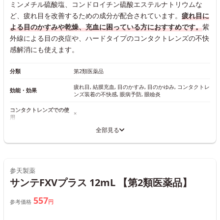
ミンメチル硫酸塩、コンドロイチン硫酸エステルナトリウムな
ど、疲れ目を改善するための成分が配合されています。
疲れ目に
よる目のかすみや乾燥、充血に困っている方におすすめです。
紫
外線による目の炎症や、ハードタイプのコンタクトレンズの不快
感解消にも使えます。
分類
第2類医薬品
疲れ目, 結膜充血, 目のかすみ, 目のかゆみ, コンタクトレ
効能・効果
ンズ装着の不快感, 眼病予防, 眼瞼炎
コンタクトレンズでの使
×
用
全部見る
参天製薬
サンテFXVプラス 12mL 【第2類医薬品】
557
参考価格
円