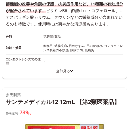
節機能の改善や角膜の保護、抗炎症作用など、11種類の有効成分
が配合されています。
ビタミンB6、酢酸d-α-トコフェロール、L-
アスパラギン酸カリウム、タウリンなどの栄養成分が含まれてい
るのも特徴です。使用時には爽やかな清涼感もあります。
分類
第2類医薬品
疲れ目, 結膜充血, 目のかすみ, 目のかゆみ, コンタクトレ
効能・効果
ンズ装着の不快感, 眼病予防, 眼瞼炎
コンタクトレンズでの使
×
用
全部見る
参天製薬
サンテメディカル12 12mL 【第2類医薬品】
739
参考価格
円