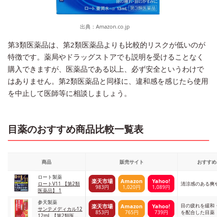
出典：
Amazon.co.jp
第3類医薬品は、第2類医薬品よりも比較的リスクが低いのが
特徴です。薬局やドラッグストアでも説明を受けることなく
購入できますが、医薬品である以上、必ず安全というわけで
はありません。第2類医薬品と同様に、違和感を感じたら使用
を中止して医師等に相談しましょう。
目薬のおすすめ商品比較一覧表
商品
販売サイト
おすすめ
ロート製薬
楽天市場
Amazon
Yahoo!
ロートV11 【第2類
清涼感のある爽
983円
1,020円
1,089円
医薬品】 1
参天製薬
目の疲れを緩和
楽天市場
Amazon
Yahoo!
サンテメディカル12
853円
765円
739円
を配合した目薬
12mL 【第2類医薬