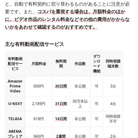
と、自動で有料契約に切り替わるものがあることに注意が必
要です。また、
コスパを重視する場合は、月額料金のほか
に、ビデオ作品のレンタル料金などその他の費用がかからな
いかをあわせて確認するのがおすすめです。
主な有料動画配信サービス
ダウ
有料動画
無料期
ンロ
同時視聴
配信サー
月額料金
作品数
間
ード
端末数
ビス
機能
Amazon
Prime
600円
30日間
非公開
可
3台
Video
30万本以
U-NEXT
2,189円
31日間
可
4台
上
同時視聴
TELASA
618円
14日間
非公開
可
不可
ABEMA
プレミア
960円
2週間
非公開
可
2台