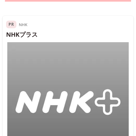
PR
NHK
NHKプラス