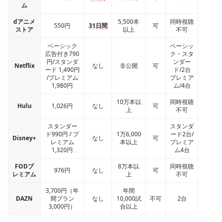
ム
dアニメ
5,500本
同時視聴
550円
31日間
可
ストア
以上
不可
ベーシック
ベーシッ
広告付き790
ク・スタ
円/スタンダ
ンダー
Netflix
なし
非公開
可
ード 1,490円
ド/2台
/プレミアム
プレミア
1,980円
ム/4台
10万本以
同時視聴
Hulu
1,026円
なし
可
上
不可
スタンダー
スタンダ
ド990円 / プ
1万6,000
ード2台/
Disney+
なし
可
レミアム
本以上
プレミア
1,320円
ム4台
FODプ
8万本以
同時視聴
976円
なし
可
レミアム
上
不可
3,700円（年
年間
DAZN
間プラン
なし
10,000試
不可
2台
3,000円）
合以上