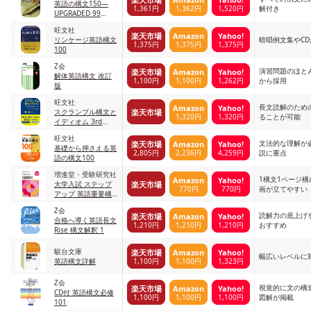
英語の構文150—
1,361円
1,362円
1,520円
解付き
UPGRADED 99
Lessons
旺文社
楽天市場
Amazon
Yahoo!
リンケージ英語構文
暗唱例文集やCD
1,375円
1,375円
1,375円
100
Z会
演習問題のほと
楽天市場
Amazon
Yahoo!
解体英語構文 改訂
1,100円
1,100円
1,262円
から採用
版
旺文社
長文読解のため
Amazon
Yahoo!
楽天市場
スクランブル構文と
1,320円
1,320円
ることが可能
イディオム 3rd
Edition
旺文社
文法的な理解が
楽天市場
Amazon
Yahoo!
基礎から押さえる英
2,805円
2,236円
4,259円
説に重点
語の構文100
増進堂・受験研究社
1構文1ページ
Amazon
Yahoo!
楽天市場
大学入試 ステップ
770円
770円
画が立てやすい
アップ 英語重要構
文【基礎】：入試基
Z会
礎固め
読解力の底上げ
楽天市場
Amazon
Yahoo!
合格へ導く英語長文
1,210円
1,210円
1,210円
おすすめ
Rise 構文解釈 1
駿台文庫
楽天市場
Amazon
Yahoo!
幅広いレベルに
1,100円
1,100円
1,323円
英語構文詳解
Z会
視覚的に文の構
楽天市場
Amazon
Yahoo!
CD付 英語構文必修
1,100円
1,100円
1,100円
図解が掲載
101