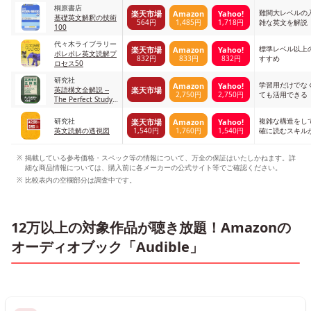
桐原書店
難関大レベルの
楽天市場
Amazon
Yahoo!
基礎英文解釈の技術
564円
1,485円
1,718円
雑な英文を解説
100
代々木ライブラリー
標準レベル以上
楽天市場
Amazon
Yahoo!
ポレポレ英文読解プ
832円
833円
832円
すすめ
ロセス50
研究社
学習用だけでな
Amazon
Yahoo!
楽天市場
英語構文全解説 --
2,750円
2,750円
ても活用できる
The Perfect Study
on ENGLISH
SENTENCE
研究社
複雑な構造をし
楽天市場
Amazon
Yahoo!
STRUCTURES
1,540円
1,760円
1,540円
英文読解の透視図
確に読むスキル
掲載している参考価格・スペック等の情報について、万全の保証はいたしかねます。詳
細な商品情報については、購入前に各メーカーの公式サイト等でご確認ください。
比較表内の空欄部分は調査中です。
12万以上の対象作品が聴き放題！Amazonの
オーディオブック「Audible」