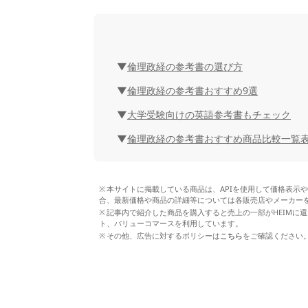
倫理政経の参考書の選び方
倫理政経の参考書おすすめ9選
大学受験向けの英語参考書もチェック
倫理政経の参考書おすすめ商品比較一覧
本サイトに掲載している商品は、APIを使用して価格表示
合、最新価格や商品の詳細等については各販売店やメーカー
記事内で紹介した商品を購入すると売上の一部がHEIMに還
ト、バリューコマースを利用しています。
その他、広告に対するポリシーは
こちら
をご確認ください