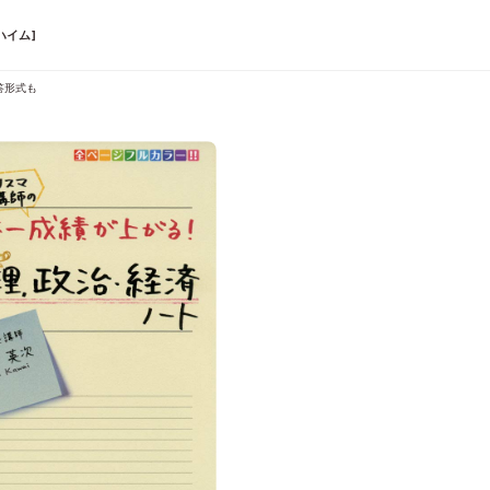
ハイム]
答形式も