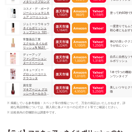
メタリックブロンズ
コスメ・デ・ボーテ
楽天市場
Amazon
Yahoo!
ジーニッシュマニキ
塗って約60秒
1,100円
960円
1,159円
ュア ジーニッシュ
マニキュア ドリー
ジュミートウキョウ
ミー
一度塗りでもム
楽天市場
Amazon
Yahoo!
ネイルポリッシュ
1,164円
初心者にもおす
トップコート 101
THE LADY 101
常盤薬品工業
伸びの良いテク
楽天市場
Amazon
Yahoo!
エクセル ネイルポ
1,224円
1,100円
1,250円
ラが出にくい
リッシュN NL01 ミ
ルティスウィート
ディーアップ
自爪に自然なツ
楽天市場
Amazon
Yahoo!
ファンデーション
1,318円
1,000円
1,318円
ルポリッシュ
ヌードベージュ
スキューズミー
1本で5つの機
Amazon
Yahoo!
楽天市場
グロッシーコート
1,010円
1,154円
ンワンタイプ
テラコッタ
資生堂
美しいツヤとク
楽天市場
Amazon
Yahoo!
マキアージュ グロ
2,920円
4,950円
5,250円
徴
ッシーネールカラー
11
掲載している参考価格・スペック等の情報について、万全の保証はいたしかねます。詳
細な商品情報については、購入前に各メーカーの公式サイト等でご確認ください。
比較表内の空欄部分は調査中です。