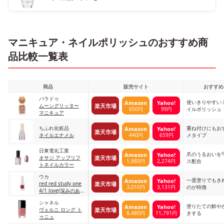
マニキュア・ネイルポリッシュのおすすめ商
品比較一覧表
商品
販売サイト
おすすめ
パラドゥ
使いきりやすい
Amazon
Yahoo!
楽天市場
ムーングリッター
650円
99円
イルポリッシュ
マニキュア
ちふれ化粧品
重ね付けにもお
Amazon
Yahoo!
楽天市場
440円
659円
ネイルエナメル
メタイプ
日東電化工業
爪のうるおいを
Amazon
Yahoo!
楽天市場
オサジ アップリフ
1,980円
2,274円
ス配合
トネイルカラー
ウカ
一度塗りでもき
Amazon
Yahoo!
楽天市場
red red study one
3,010円
3,131円
のが特徴
4/1 love(深みのある
王道red)
シャネル
塗りたての鮮や
Amazon
Yahoo!
楽天市場
ヴェルニ ロング ト
8,480円
11,791円
きする
ゥニュ