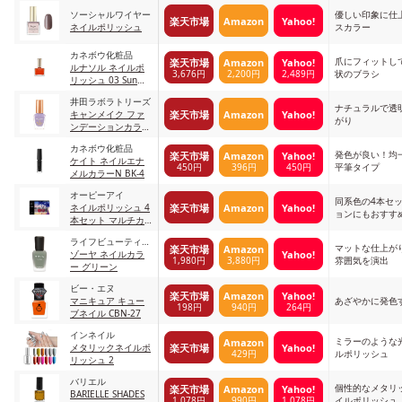
ソーシャルワイヤー
優しい印象に仕
楽天市場
Amazon
Yahoo!
ネイルポリッシュ
スカラー
カネボウ化粧品
爪にフィットし
楽天市場
Amazon
Yahoo!
ルナソル ネイルポ
3,676円
2,200円
2,489円
状のブラシ
リッシュ 03 Sun
Kiss
井田ラボラトリーズ
ナチュラルで透
楽天市場
Amazon
Yahoo!
キャンメイク ファ
がり
ンデーションカラー
ズ
カネボウ化粧品
発色が良い！均
楽天市場
Amazon
Yahoo!
ケイト ネイルエナ
450円
396円
450円
平筆タイプ
メルカラーN BK-4
オーピーアイ
同系色の4本セ
楽天市場
Amazon
Yahoo!
ネイルポリッシュ 4
ョンにもおすす
本セット マルチカ
ラー
ライフビューティー
マットな仕上が
楽天市場
Amazon
Yahoo!
プロダクツ
ゾーヤ ネイルカラ
1,980円
3,880円
雰囲気を演出
ー グリーン
ビー・エヌ
楽天市場
Amazon
Yahoo!
マニキュア キュー
あざやかに発色
198円
940円
264円
ブネイル CBN-27
インネイル
ミラーのような
Amazon
楽天市場
Yahoo!
メタリックネイルポ
429円
ルポリッシュ
リッシュ 2
バリエル
個性的なメタリ
楽天市場
Amazon
Yahoo!
BARIELLE SHADES
1,078円
990円
1,078円
イルポリッシュ