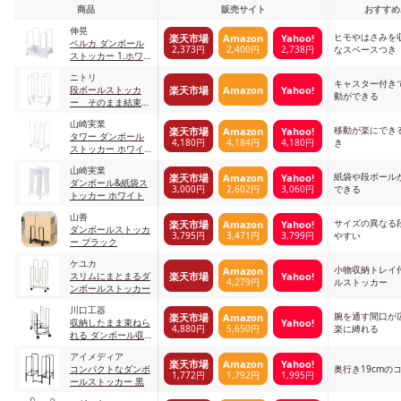
商品
販売サイト
おすすめ
伸晃
ヒモやはさみを
楽天市場
Amazon
Yahoo!
ベルカ ダンボール
2,373円
2,400円
2,738円
なスペースつき
ストッカー 1.ホワイ
ト
ニトリ
キャスター付き
楽天市場
Amazon
Yahoo!
段ボールストッカ
動ができる
ー そのまま結束で
きるキャスター付
山崎実業
移動が楽にでき
楽天市場
Amazon
Yahoo!
タワー ダンボール
4,180円
4,184円
4,180円
き
ストッカー ホワイ
ト
山崎実業
紙袋や段ボール
楽天市場
Amazon
Yahoo!
ダンボール&紙袋ス
3,000円
2,602円
3,060円
できる
トッカー ホワイト
山善
サイズの異なる
楽天市場
Amazon
Yahoo!
ダンボールストッカ
3,795円
3,471円
3,799円
やすい
ー ブラック
ケユカ
小物収納トレイ
Amazon
楽天市場
Yahoo!
スリムにまとまるダ
4,279円
ルストッカー
ンボールストッカー
川口工器
腕を通す間口が
楽天市場
Amazon
Yahoo!
収納したまま束ねら
4,880円
5,650円
楽に縛れる
れる ダンボール収
納ラック ブラック
アイメディア
楽天市場
Amazon
Yahoo!
コンパクトなダンボ
奥行き19cmの
1,772円
1,792円
1,995円
ールストッカー 黒