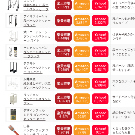
コジット
ストッパー付き
楽天市場
Amazon
Yahoo!
移動が楽らく 段ボ
2,522円
1,825円
2,262円
不意に動かない
ールストッカー ブ
ラック
アイリスオーヤマ
段ボールを約1
Amazon
Yahoo!
楽天市場
段ボールストッカー
3,634円
2,822円
リムタイプ
ブラック
武田コーポレーショ
はさみや紐がか
楽天市場
Amazon
Yahoo!
ン
ダンボールストッカ
4,440円
2,480円
3,876円
ク付き
ー ホワイト
ケミカルジャパン
段ボールが広が
楽天市場
Amazon
Yahoo!
ダンボールストッカ
1,325円
1,520円
1,716円
トにまとまる
ー ブラック
テラモト
段ボール・雑誌
楽天市場
Amazon
Yahoo!
ダンボールストッカ
8,950円
10,440円
9,581円
管におすすめ
ー コンパクト
永井興産
大きな段ボール
Amazon
Yahoo!
楽天市場
紐を通しやすい大型
2,480円
2,999円
く
ダンボールストッカ
ー ホワイト
リッチェル
サイドパネル付
楽天市場
Amazon
Yahoo!
ダンボールスタンド
14,263円
16,180円
15,159円
を防ぐ
グレー
デザインフィル
紙の1枚切りか
楽天市場
Amazon
Yahoo!
ミドリ ダンボール
613円
992円
973円
トまでできる
カッター カーキ
山善
くるっと巻きつ
楽天市場
Amazon
Yahoo!
ハンディラップ ス
1,201円
777円
920円
まとめられる
トレッチ フィルム