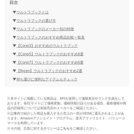
目次
ウルトラブックとは
ウルトラブックの選び方
ウルトラブックのメーカー別の特徴
ウルトラブックのおすすめ商品比較一覧表
【Corei3】おすすめのウルトラブック
【Corei5】ウルトラブックのおすすめ8選
【Corei7】ウルトラブックのおすすめ6選
【Ryzen】ウルトラブックのおすすめ2選
持ち運びに便利なアイテムもチェック
本サイトに掲載している商品は、APIを使用して価格表示やリンク生成をして
おります。各ECサイトにて価格変動、価格情報の誤りがある場合、最新価格や商
品の詳細等については各販売店やメーカーをご確認ください。
記事内で紹介した商品を購入すると売上の一部がHEIMに還元されることがあ
ります。Amazonアソシエイト・プログラム、楽天アフィリエイト、バリューコ
マースを利用しています。
その他、広告に対するポリシーは
こちら
をご確認ください。