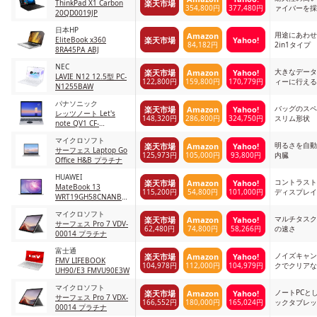
楽天市場
ThinkPad X1 Carbon
354,800円
377,480円
ァイバーを採
20QD0019JP
日本HP
用途にあわせ
Amazon
楽天市場
Yahoo!
EliteBook x360
84,182円
2in1タイプ
8RA45PA_ABJ
NEC
大きなデータ
楽天市場
Amazon
Yahoo!
LAVIE N12 12.5型 PC-
122,800円
159,800円
170,779円
ィーに行える
N1255BAW
パナソニック
バッグのスペ
楽天市場
Amazon
Yahoo!
レッツノート Let's
148,320円
286,800円
324,750円
スリム形状
note QV1 CF-
QV1FDMQR
マイクロソフト
明るさを自動
楽天市場
Amazon
Yahoo!
サーフェス Laptop Go
125,973円
105,000円
93,800円
内臓
Office H&B プラチナ
HUAWEI
コントラスト
楽天市場
Amazon
Yahoo!
MateBook 13
115,200円
54,800円
101,000円
ディスプレイ
WRT19GH58CNANBUA
シルバー
マイクロソフト
マルチタスク
楽天市場
Amazon
Yahoo!
サーフェス Pro 7 VDV-
62,480円
74,800円
58,266円
の速さ
00014 プラチナ
富士通
ノイズキャン
楽天市場
Amazon
Yahoo!
FMV LIFEBOOK
104,978円
112,000円
104,979円
クでクリアな
UH90/E3 FMVU90E3W
マイクロソフト
ノートPCと
楽天市場
Amazon
Yahoo!
サーフェス Pro 7 VDX-
166,552円
180,000円
165,024円
ックタブレッ
00014 プラチナ