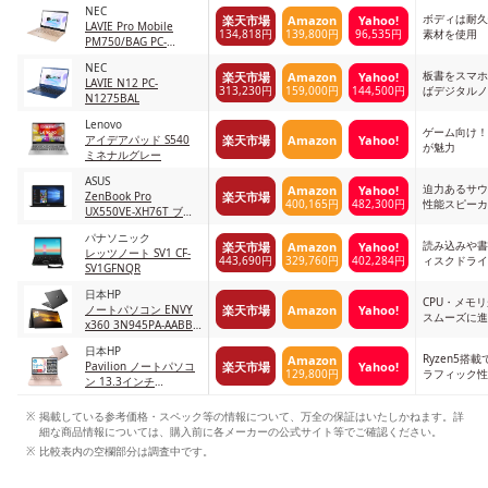
NEC
ボディは耐久
楽天市場
Amazon
Yahoo!
LAVIE Pro Mobile
134,818円
139,800円
96,535円
素材を使用
PM750/BAG PC-
PM750BAG
NEC
板書をスマホ
楽天市場
Amazon
Yahoo!
LAVIE N12 PC-
313,230円
159,000円
144,500円
ばデジタルノ
N1275BAL
Lenovo
ゲーム向け！
楽天市場
Amazon
Yahoo!
アイデアパッド S540
が魅力
ミネナルグレー
ASUS
迫力あるサウ
Amazon
Yahoo!
楽天市場
ZenBook Pro
400,165円
482,300円
性能スピーカ
UX550VE-XH76T ブラ
ック
パナソニック
読み込みや書
楽天市場
Amazon
Yahoo!
レッツノート SV1 CF-
443,690円
329,760円
402,284円
ィスクドライ
SV1GFNQR
日本HP
CPU・メモ
楽天市場
Amazon
Yahoo!
ノートパソコン ENVY
スムーズに進
x360 3N945PA-AABB
ナイトフォールブラッ
日本HP
ク
Ryzen5搭
Amazon
楽天市場
Yahoo!
Pavilion ノートパソコ
129,800円
ラフィック性
ン 13.3インチ
483X0PA-AAAC ピンク
ベージュ
掲載している参考価格・スペック等の情報について、万全の保証はいたしかねます。詳
細な商品情報については、購入前に各メーカーの公式サイト等でご確認ください。
比較表内の空欄部分は調査中です。