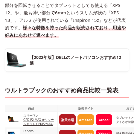
部分を回転させることでタブレットとしても使える「XPS
12」や、最も薄い部分で6mmというスリム形状の「XPS
13」、アルミが使用されている「Inspiron 15z」などが代表
的です。
様々な特徴を持った商品が販売されており、用途や
好みにあわせて選べます。
【2022年版】DELLのノートパソコンおすすめ12
選
ウルトラブックのおすすめ商品比較一覧表
商品
販売サイト
おす
スリーワン
タブレットと
楽天市場
Amazon
Yahoo!
GPD P2 MAX オリジナ
クトさが特徴
ルセット GPDP2MAX-
512 ブラック
Lenovo
耐久性の高い
Amazon
Yahoo!