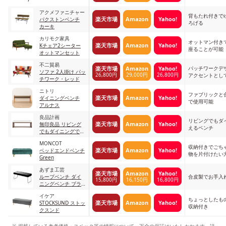
アクメファニチャー
背もたれ付きで
楽天市場
Amazon
Yahoo!
パクストンベンチ
ろげる
カーキ
カリモク家具
オットマン付き
楽天市場
Amazon
Yahoo!
Kチェア2シーター
座ることが可能
オットマンセット
不二貿易
パッチワークデ
楽天市場
Amazon
Yahoo!
ソファ 2人掛け パッ
26,800円
29,000円
26,800円
アクセントとし
チワーク・レッド
ニトリ
ファブリックと
楽天市場
Amazon
Yahoo!
ダイニングベンチ
で使用可能
アルナス
良品計画
リビングでもダ
楽天市場
Amazon
Yahoo!
無印良品 リビング
えるベンチ
でもダイニングでも
つかえるベンチ
MONCOT
収納付きでごち
楽天市場
Amazon
Yahoo!
ベッドエンドベンチ
物を片付けたい
Green
あずま工芸
楽天市場
Amazon
Yahoo!
ループベンチ ダイ
合皮製でお手入
15,800円
16,150円
16,800円
ニングベンチ ブラ
ック
イケア
ちょっとしたも
楽天市場
Amazon
Yahoo!
STOCKSUND ストッ
収納付き
クスンド
掲載している参考価格・スペック等の情報について、万全の保証はいたしかねます。詳