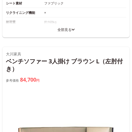
シート素材
ファブリック
リクライニング機能
×
耐荷重
約160kg
全部見る
大川家具
ベンチソファー 3人掛け ブラウン L（左肘付
き）
84,700
参考価格
円