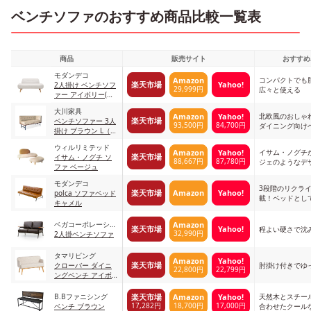
ベンチソファのおすすめ商品比較一覧表
商品
販売サイト
おすすめ
モダンデコ
コンパクトでも
Amazon
楽天市場
Yahoo!
2人掛け ベンチソフ
29,999円
広々と使える
ァー アイボリー(脚:
ナチュラル)
大川家具
北欧風のおしゃ
Amazon
Yahoo!
楽天市場
ベンチソファー 3人
93,500円
84,700円
ダイニング向け
掛け ブラウン L（左
肘付き）
ウィルリミテッド
イサム・ノグチ
Amazon
Yahoo!
楽天市場
イサム・ノグチ ソ
88,667円
87,780円
ジェのようなデ
ファ ベージュ
モダンデコ
3段階のリクラ
楽天市場
Amazon
Yahoo!
polca ソファベッド
載！ベッドとし
キャメル
ベガコーポレーショ
Amazon
楽天市場
Yahoo!
程よい硬さで沈
32,990円
ン
2人掛ベンチソファ
タマリビング
Amazon
Yahoo!
楽天市場
クローバー ダイニ
肘掛け付きでゆ
22,800円
22,799円
ングベンチ アイボ
リー
B.Bファニシング
天然木とスチー
楽天市場
Amazon
Yahoo!
17,282円
18,700円
17,000円
ベンチ ブラウン
合わせたクール