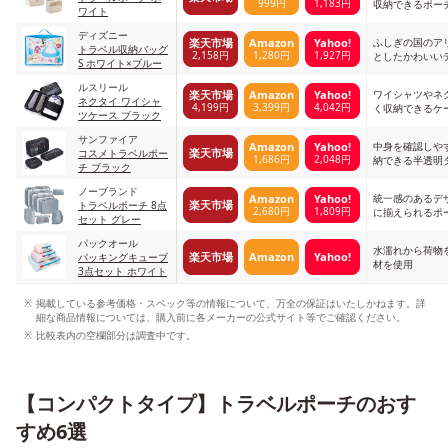
999円
1,183円
収納できるポー
ワイト
ディズニー
ふしぎの国のア
楽天市場
Amazon
Yahoo!
トラベル収納バッグ
2,158円
1,280円
1,927円
としたかわいい
S ホワイト×ブルー
ルスリール
ワイシャツやネ
楽天市場
Amazon
Yahoo!
ネクタイ ワイシャ
4,199円
3,399円
4,042円
く収納できるケ
ツケース ブラック
サンファイア
中身を確認しや
Amazon
Yahoo!
楽天市場
コスメトラベルポー
1,686円
2,048円
納できる半透明
チ ブラック
ノーブランド
統一感のあるデ
Amazon
Yahoo!
楽天市場
トラベルポーチ 8点
2,680円
1,809円
に揃えられるポ
セット グレー
パックオール
水濡れから荷物
楽天市場
Amazon
Yahoo!
パッキングキューブ
材を使用
3点セット ホワイト
掲載している参考価格・スペック等の情報について、万全の保証はいたしかねます。詳
細な商品情報については、購入前に各メーカーの公式サイト等でご確認ください。
比較表内の空欄部分は調査中です。
【コンパクトタイプ】トラベルポーチのおす
すめ6選