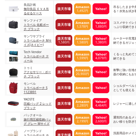
良品計画
吊るしたまま中
Amazon
楽天市場
Yahoo!
無印良品 ＥＶＡ吊
1,492円
る！水気を拭き取
るせるケース
素材
サンファイア
コスメやトイレ
Amazon
Yahoo!
楽天市場
トラベル 化粧ポー
1,578円
1,880円
っぷり収納でき
チ ブラック
サンワサプライ
ルーターや充電
楽天市場
Amazon
Yahoo!
トラベルポーチ Mサ
1,580円
1,580円
1,380円
納できるガジェ
イズ(ネイビー)
Tech Vendor
くるっと丸めて
Amazon
Yahoo!
楽天市場
トラベルポーチ テ
1,599円
4,079円
納できる
ィール
トゥミ
衝撃に強い生地
Amazon
楽天市場
Yahoo!
アクセサリー・ポー
20,900円
器の収納にもお
チ ブラック
モンベル
ショルダーベル
楽天市場
Amazon
Yahoo!
トラベルポーチ S
としても使える
1123891
YAOSTE
Amazon
Yahoo!
楽天市場
圧縮バッグ 2 レッド
レジャーに適し
2,280円
4,464円
ブラック
パックオール
通気性のあるメ
Amazon
Yahoo!
楽天市場
旅行用圧縮収納バッ
2,199円
2,600円
おい移りを防ぎ
グ グレー Mサイズ
る
ノーブランド
洗面用品やメイ
Amazon
Yahoo!
楽天市場
トラベルポーチ ホ