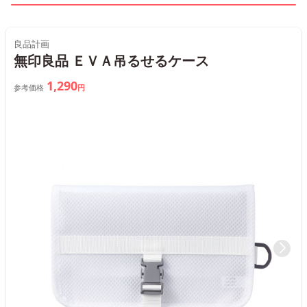
良品計画
無印良品 ＥＶＡ吊るせるケース
1,290
参考価格
円