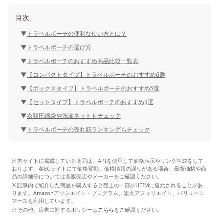
目次
トラベルポーチの便利な使い方とは？
トラベルポーチの選び方
トラベルポーチのおすすめ商品比較一覧表
【コンパクトタイプ】トラベルポーチのおすすめ6選
【ボックスタイプ】トラベルポーチのおすすめ5選
【セットタイプ】トラベルポーチのおすすめ3選
衣類圧縮袋や洗濯ネットもチェック
トラベルポーチの売れ筋ランキングもチェック
本サイトに掲載している商品は、APIを使用して価格表示やリンク生成をして
おります。各ECサイトにて価格変動、価格情報の誤りがある場合、最新価格や商
品の詳細等については各販売店やメーカーをご確認ください。
記事内で紹介した商品を購入すると売上の一部がHEIMに還元されることがあ
ります。Amazonアソシエイト・プログラム、楽天アフィリエイト、バリューコ
マースを利用しています。
その他、広告に対するポリシーは
こちら
をご確認ください。