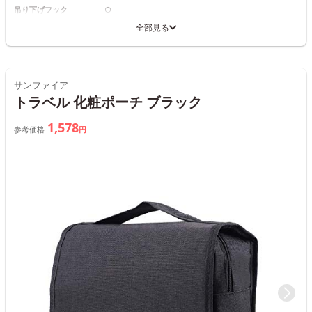
吊り下げフック
○
全部見る
サンファイア
トラベル 化粧ポーチ ブラック
1,578
参考価格
円