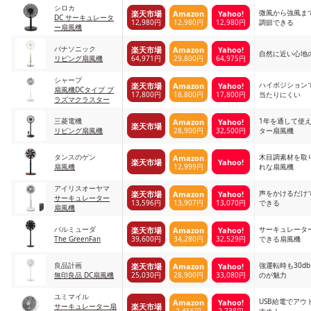
シロカ
微風から強風ま
楽天市場
Amazon
Yahoo!
DC サーキュレータ
12,980円
12,980円
12,980円
調節できる
ー扇風機
パナソニック
楽天市場
Amazon
Yahoo!
自然に近い心地
64,971円
29,800円
64,975円
リビング扇風機
シャープ
ハイポジション
楽天市場
Amazon
Yahoo!
扇風機DCタイプ プ
17,800円
18,800円
17,800円
当たりにくい
ラズマクラスター
三菱電機
1年を通して使
Amazon
Yahoo!
楽天市場
28,900円
32,500円
リビング扇風機
ター扇風機
タンスのゲン
木目調素材を取
Amazon
楽天市場
Yahoo!
12,999円
扇風機
れな扇風機
アイリスオーヤマ
声をかけるだけ
楽天市場
Amazon
Yahoo!
サーキュレーター
13,596円
13,907円
13,070円
できる
扇風機
バルミューダ
サーキュレータ
楽天市場
Amazon
Yahoo!
39,600円
34,280円
32,529円
The GreenFan
できる扇風機
良品計画
強運転時も30d
楽天市場
Amazon
Yahoo!
25,030円
28,900円
33,080円
無印良品 DC扇風機
のが魅力
ユミマイル
USB給電でアウ
Amazon
Yahoo!
楽天市場
サーキュレーター扇
2,456円
2,738円