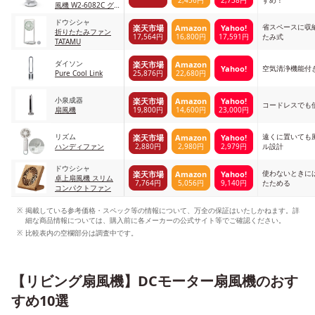
すめ！
風機 W2-6082C グ
レー
ドウシシャ
省スペースに収
楽天市場
Amazon
Yahoo!
折りたたみファン
17,564円
16,800円
17,591円
たみ式
TATAMU
ダイソン
楽天市場
Amazon
Yahoo!
空気清浄機能付
25,876円
22,680円
Pure Cool Link
小泉成器
楽天市場
Amazon
Yahoo!
コードレスでも
19,800円
14,600円
23,000円
扇風機
リズム
遠くに置いても
楽天市場
Amazon
Yahoo!
2,880円
2,980円
2,979円
ハンディファン
ル設計
ドウシシャ
使わないときに
楽天市場
Amazon
Yahoo!
卓上扇風機 スリム
7,764円
5,056円
9,140円
たためる
コンパクトファン
掲載している参考価格・スペック等の情報について、万全の保証はいたしかねます。詳
細な商品情報については、購入前に各メーカーの公式サイト等でご確認ください。
比較表内の空欄部分は調査中です。
【リビング扇風機】DCモーター扇風機のおす
すめ10選