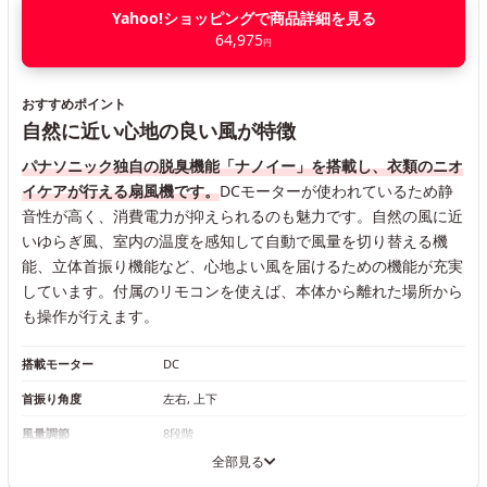
Yahoo!ショッピングで商品詳細を見る
64,975
円
おすすめポイント
自然に近い心地の良い風が特徴
パナソニック独自の脱臭機能「ナノイー」を搭載し、衣類のニオ
イケアが行える扇風機です。
DCモーターが使われているため静
音性が高く、消費電力が抑えられるのも魅力です。自然の風に近
いゆらぎ風、室内の温度を感知して自動で風量を切り替える機
能、立体首振り機能など、心地よい風を届けるための機能が充実
しています。付属のリモコンを使えば、本体から離れた場所から
も操作が行えます。
搭載モーター
DC
首振り角度
左右, 上下
風量調節
8段階
全部見る