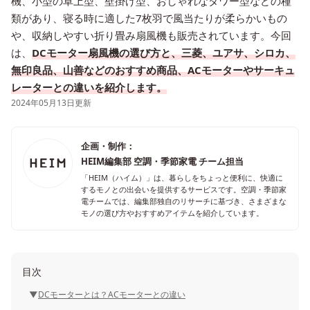
機、小型の卓上型、壁掛け型、おしゃれなタワー型などの種
類があり、寝る時に適した7枚羽で風当たりが柔らかいもの
や、収納しやすい折り畳み扇風機も販売されています。今回
は、
DCモーター扇風機の選び方と、三菱、ユアサ、シロカ、
無印良品、山善などのおすすめ商品、ACモーターやサーキュ
レーターとの違いを紹介します。
2024年05月13日更新
企画・制作：
HEIM編集部 空調・季節家電 チーム担当
「HEIM（ハイム）」は、暮らしをちょっと便利に、快適に
するモノとの出会いを提供するサービスです。空調・季節家
電チームでは、編集部独自のリサーチに基づき、さまざまな
モノの選び方やおすすめアイテムを紹介しています。
目次
DCモーターとは？ACモーターとの違い