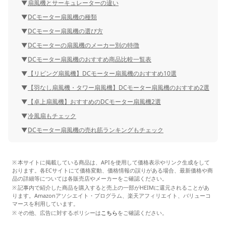
扇風機とサーキュレーターの違い
DCモーター扇風機の種類
DCモーター扇風機の選び方
DCモーターの扇風機のメーカー別の特徴
DCモーター扇風機のおすすめ商品比較一覧表
【リビング扇風機】DCモーター扇風機のおすすめ10選
【羽なし扇風機・タワー扇風機】DCモーター扇風機のおすすめ2選
【卓上扇風機】おすすめのDCモーター扇風機2選
冷風扇もチェック
DCモーター扇風機の売れ筋ランキングもチェック
本サイトに掲載している商品は、APIを使用して価格表示やリンク生成をして
おります。各ECサイトにて価格変動、価格情報の誤りがある場合、最新価格や商
品の詳細等については各販売店やメーカーをご確認ください。
記事内で紹介した商品を購入すると売上の一部がHEIMに還元されることがあ
ります。Amazonアソシエイト・プログラム、楽天アフィリエイト、バリューコ
マースを利用しています。
その他、広告に対するポリシーは
こちら
をご確認ください。