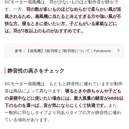
DCモーター扇風機は、羽が少ないものほど動作音が静かで
す。一方、
羽の数が多いものほどなめらかで柔らかい風が送
風されるため、扇風機に当たると冷えすぎる方や強い風が不
快な方、寝るときに使いたい方、子どもがいる家庭などに
は、羽が7枚以上のものがおすすめです。
参考：【扇風機】5枚羽根と7枚羽根について｜Panasonic
静音性の高さをチェック
DCモーター扇風機は、もともと静音性に優れていますが動作
音は商品によって異なります。
寝るときや赤ちゃんや子ども
の昼寝中などに使いたい場合には、最大風量の騒音が40db以
下のものを選べば、音が気になりにくくて快適です。
また、
一般的に羽なしタイプより羽ありタイプの方が静音性に優れ
ている傾向があります。