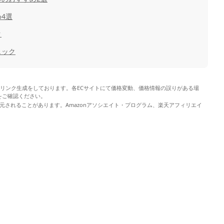
4選
ク
ェック
やリンク生成をしております。各ECサイトにて価格変動、価格情報の誤りがある場
をご確認ください。
元されることがあります。Amazonアソシエイト・プログラム、楽天アフィリエイ
。