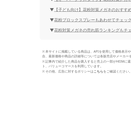
【子ども向け】花粉対策メガネのおすすめ
花粉ブロックスプレーもあわせてチェッ
花粉対策メガネの売れ筋ランキングもチ
本サイトに掲載している商品は、APIを使用して価格表示
合、最新価格や商品の詳細等については各販売店やメーカー
記事内で紹介した商品を購入すると売上の一部がHEIMに還
ト、バリューコマースを利用しています。
その他、広告に対するポリシーは
こちら
をご確認ください