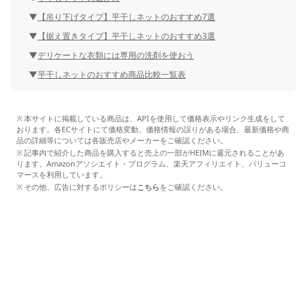
【吊り下げタイプ】平干しネットのおすすめ7選
【据え置きタイプ】平干しネットのおすすめ3選
デリケートな衣類には専用の洗剤を使おう
平干しネットのおすすめ商品比較一覧表
本サイトに掲載している商品は、APIを使用して価格表示やリンク生成をして
おります。各ECサイトにて価格変動、価格情報の誤りがある場合、最新価格や商
品の詳細等については各販売店やメーカーをご確認ください。
記事内で紹介した商品を購入すると売上の一部がHEIMに還元されることがあ
ります。Amazonアソシエイト・プログラム、楽天アフィリエイト、バリューコ
マースを利用しています。
その他、広告に対するポリシーは
こちら
をご確認ください。