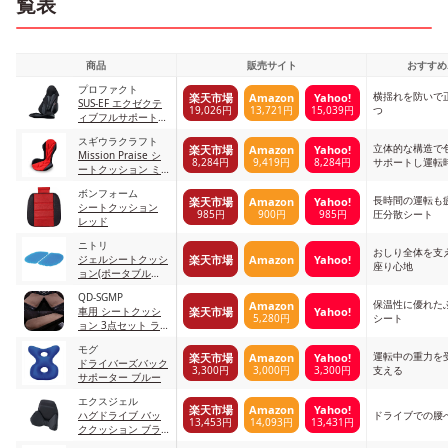
覧表
商品
販売サイト
おすすめ
プロファクト
横揺れを防いで
楽天市場
Amazon
Yahoo!
SUS-EF エクゼクテ
19,026円
13,721円
15,039円
つ
ィブフルサポート
ブラック
スギウラクラフト
立体的な構造で
楽天市場
Amazon
Yahoo!
Mission Praise シ
8,284円
9,419円
8,284円
サポートし運転
ートクッション ミ
ラノレッド
ボンフォーム
長時間の運転も
楽天市場
Amazon
Yahoo!
シートクッション
985円
900円
985円
圧分散シート
レッド
ニトリ
おしり全体を支
楽天市場
Amazon
Yahoo!
ジェルシートクッシ
座り心地
ョン(ポータブル
GL001)
QD-SGMP
保温性に優れた
Amazon
楽天市場
Yahoo!
車用 シートクッシ
5,280円
シート
ョン 3点セット ライ
トブラウン
モグ
運転中の重力を
楽天市場
Amazon
Yahoo!
ドライバーズバック
3,300円
3,000円
3,300円
支える
サポーター ブルー
エクスジェル
楽天市場
Amazon
Yahoo!
ハグドライブ バッ
ドライブでの腰
13,453円
14,093円
13,431円
ククッション ブラ
ック