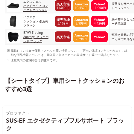
エクスジェル
腰回りをサポー
楽天市場
Amazon
Yahoo!
ハグドライブ コン
11,000円
10,432円
11,000円
トクッション
パクトクッション
ブラック
イクスター
腰や背中をしっ
楽天市場
Amazon
Yahoo!
クッション 低反発
5,109円
2,999円
4,426円
ーチ型設計
ブラック
BIYW Trading
頸椎と首元のS
Amazon
楽天市場
Yahoo!
Aoomiya ネックパ
2,298円
つくりで頭部を
ッド ブラック
掲載している参考価格・スペック等の情報について、万全の保証はいたしかねます。詳
細な商品情報については、購入前に各メーカーの公式サイト等でご確認ください。
比較表内の空欄部分は調査中です。
【シートタイプ】車用シートクッションのお
すすめ3選
プロファクト
SUS-EF エクゼクティブフルサポート ブラッ
ク