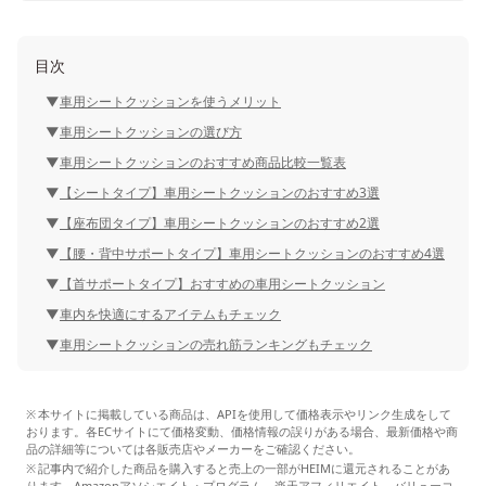
目次
車用シートクッションを使うメリット
車用シートクッションの選び方
車用シートクッションのおすすめ商品比較一覧表
【シートタイプ】車用シートクッションのおすすめ3選
【座布団タイプ】車用シートクッションのおすすめ2選
【腰・背中サポートタイプ】車用シートクッションのおすすめ4選
【首サポートタイプ】おすすめの車用シートクッション
車内を快適にするアイテムもチェック
車用シートクッションの売れ筋ランキングもチェック
本サイトに掲載している商品は、APIを使用して価格表示やリンク生成をして
おります。各ECサイトにて価格変動、価格情報の誤りがある場合、最新価格や商
品の詳細等については各販売店やメーカーをご確認ください。
記事内で紹介した商品を購入すると売上の一部がHEIMに還元されることがあ
ります。Amazonアソシエイト・プログラム、楽天アフィリエイト、バリューコ