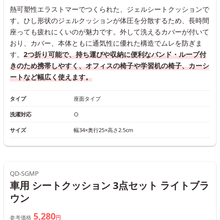
熱可塑性エラストマーでつくられた、ジェルシートクッションで
す。ひし形状のジェルクッションが体圧を分散するため、長時間
座っても疲れにくいのが魅力です。外して洗えるカバーが付いて
おり、カバー、本体ともに通気性に優れた構造でムレを防ぎま
す。
2つ折り可能で、持ち運びや収納に便利なバンド・ループ付
きのため携帯しやすく、オフィスの椅子や学習机の椅子、カーシ
ートなど幅広く使えます。
タイプ
座面タイプ
洗濯対応
○
サイズ
幅34×奥行25×高さ2.5cm
QD-SGMP
車用 シートクッション 3点セット ライトブラ
ウン
5,280
参考価格
円