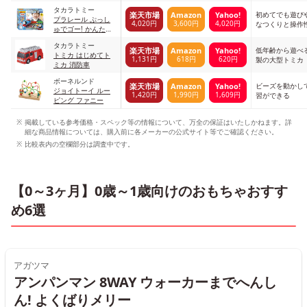
タカラトミー
初めてでも遊び
楽天市場
Amazon
Yahoo!
プラレール ぷっし
4,020円
3,600円
4,020円
なつくりと操作
ゅでゴー! かんたん
はじめてプラレール
タカラトミー
きかんしゃトーマス
低年齢から遊べ
楽天市場
Amazon
Yahoo!
トミカ はじめてト
セット 無し
1,131円
618円
620円
製の大型トミカ
ミカ 消防車
ボーネルンド
ビーズを動かし
楽天市場
Amazon
Yahoo!
ジョイトーイ ルー
1,420円
1,990円
1,609円
習ができる
ピング ファニー
掲載している参考価格・スペック等の情報について、万全の保証はいたしかねます。詳
細な商品情報については、購入前に各メーカーの公式サイト等でご確認ください。
比較表内の空欄部分は調査中です。
【0～3ヶ月】0歳～1歳向けのおもちゃおすす
め6選
アガツマ
アンパンマン 8WAY ウォーカーまでへんし
ん! よくばりメリー