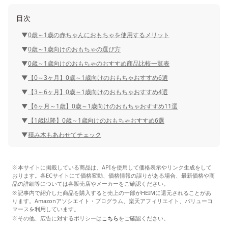
目次
0歳～1歳の赤ちゃんにおもちゃを使用するメリット
0歳～1歳向けのおもちゃの選び方
0歳～1歳向けのおもちゃのおすすめ商品比較一覧表
【0～3ヶ月】0歳～1歳向けのおもちゃおすすめ6選
【3～6ヶ月】0歳～1歳向けのおもちゃおすすめ4選
【6ヶ月～1歳】0歳～1歳向けのおもちゃおすすめ11選
【1歳以降】0歳～1歳向けのおもちゃおすすめ6選
積み木もあわせてチェック
本サイトに掲載している商品は、APIを使用して価格表示やリンク生成をして
おります。各ECサイトにて価格変動、価格情報の誤りがある場合、最新価格や商
品の詳細等については各販売店やメーカーをご確認ください。
記事内で紹介した商品を購入すると売上の一部がHEIMに還元されることがあ
ります。Amazonアソシエイト・プログラム、楽天アフィリエイト、バリューコ
マースを利用しています。
その他、広告に対するポリシーは
こちら
をご確認ください。