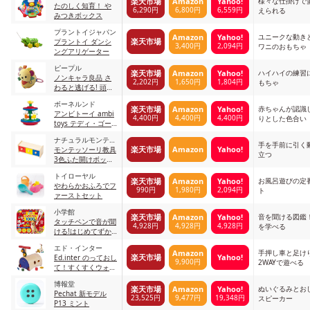
様々な仕掛けで
楽天市場
Amazon
Yahoo!
たのしく知育！ や
6,290円
6,800円
6,559円
えられる
みつきボックス
プラントイジャパン
ユニークな動き
Amazon
Yahoo!
楽天市場
プラントイ ダンシ
3,400円
2,094円
ワニのおもちゃ
ングアリゲーター
ピープル
ハイハイの練習
楽天市場
Amazon
Yahoo!
ノンキャラ良品 さ
2,202円
1,650円
1,804円
もちゃ
わると逃げる! 頭も
良くなる! 追いかけ
ボーネルンド
っこしましょ
赤ちゃんが認識
楽天市場
Amazon
Yahoo!
アンビトーイ ambi
4,400円
4,400円
4,400円
りとした色合い
toys テディ・ゴー
ラウンド
ナチュラルモンテッ
手を手前に引く
楽天市場
Amazon
Yahoo!
ソーリ
モンテッソーリ教具
立つ
3色ふた開けボック
ス
トイローヤル
お風呂遊びの定
楽天市場
Amazon
Yahoo!
やわらかおふろでフ
990円
1,980円
2,094円
ト
ァーストセット
小学館
音を聞ける図鑑
楽天市場
Amazon
Yahoo!
タッチペンで音が聞
4,928円
4,928円
4,928円
を学べる
ける!はじめてずか
ん1000 英語つき
エド・インター
手押し車と足け
Amazon
楽天市場
Yahoo!
Ed.inter のっておし
9,900円
2WAYで遊べる
て！すくすくウォー
カー
博報堂
ぬいぐるみとお
楽天市場
Amazon
Yahoo!
Pechat 新モデル
23,525円
9,477円
19,348円
スピーカー
P13 ミント