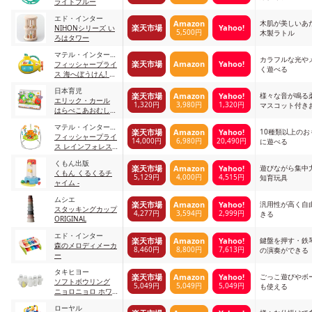
ライトブルー
エド・インター
木肌が美しいあ
Amazon
楽天市場
Yahoo!
NIHONシリーズ い
5,500円
木製ラトル
ろはタワー
マテル・インターナ
カラフルな光や
楽天市場
Amazon
Yahoo!
ショナル
フィッシャープライ
く遊べる
ス 海へぼうけん! ミ
ュージカル・サブマ
日本育児
リン マルチカラー
様々な音が鳴る
楽天市場
Amazon
Yahoo!
エリック・カール
1,320円
3,980円
1,320円
マスコット付き
はらぺこあおむし
デラックスアクティ
マテル・インターナ
ビティ
10種類以上の
楽天市場
Amazon
Yahoo!
ショナル
フィッシャープライ
14,000円
6,980円
20,490円
に遊べる
ス レインフォレス
ト ジャンパルーII レ
くもん出版
インフォレスト
遊びながら集中
楽天市場
Amazon
Yahoo!
くもん くるくるチ
5,129円
4,000円
4,515円
知育玩具
ャイム -
ムシエ
汎用性が高く自
楽天市場
Amazon
Yahoo!
スタッキングカップ
4,277円
3,594円
2,999円
きる
ORIGINAL
エド・インター
鍵盤を押す・鉄
楽天市場
Amazon
Yahoo!
森のメロディメーカ
8,460円
8,800円
7,613円
の演奏ができる
ー
タキヒヨー
ごっこ遊びやボ
楽天市場
Amazon
Yahoo!
ソフトボウリング
5,049円
5,049円
5,049円
も使える
ニョロニョロ ホワ
イト
ローヤル