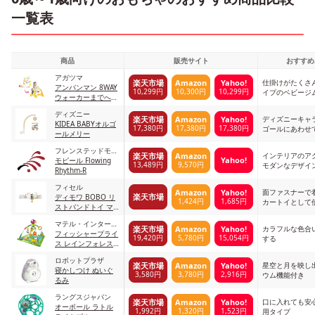
一覧表
商品
販売サイト
おすすめ
アガツマ
仕掛けがたくさん
楽天市場
Amazon
Yahoo!
アンパンマン 8WAY
10,299円
10,300円
10,299円
イプのベビージ
ウォーカーまでへん
しん! よくばりメリ
ディズニー
ー
ディズニーキャ
楽天市場
Amazon
Yahoo!
KIDEA BABYオルゴ
17,380円
17,380円
17,380円
ゴールにあわせ
ールメリー
る
フレンステッドモビ
インテリアのア
楽天市場
Amazon
Yahoo!
ール
モビール Flowing
13,489円
9,570円
モダンなデザイ
Rhythm-R
フィセル
面ファスナーで
Amazon
Yahoo!
楽天市場
ディモワ BOBO リ
1,424円
1,685円
カートイとして
ストバンドトイ マ
ルチカラー
マテル・インターナ
カラフルな色合
楽天市場
Amazon
Yahoo!
ショナル
フィッシャープライ
19,420円
5,780円
15,054円
する
ス レインフォレス
ト・デラックスジム
ロボットプラザ
II DFP08
星空と月を映し
楽天市場
Amazon
Yahoo!
寝かしつけ ぬいぐ
3,580円
3,780円
2,916円
ウム機能付き
るみ
ラングスジャパン
口に入れても安
楽天市場
Amazon
Yahoo!
オーボール ラトル
1,992円
1,320円
1,523円
用タイプ