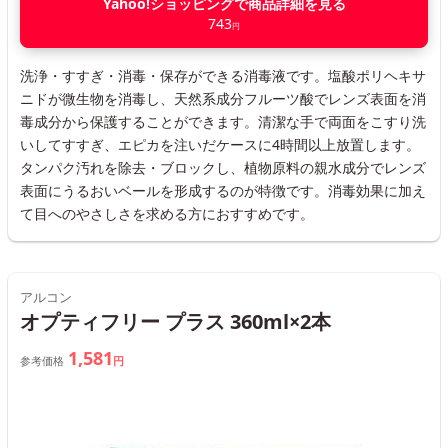
Yahoo!ショッピングで商品詳細を見る
743
円
洗浄・すすぎ・消毒・保存ができる消毒液です。塩酸ポリヘキサ
ニドが微生物を消毒し、天然系成分フルーツ酸でレンズ表面を消
毒成分から保護することができます。清潔な手で両面をこすり洗
いしてすすぎ、エピカを注いだケースに4時間以上放置します。
タンパク汚れを除去・ブロックし、植物原料の親水成分でレンズ
表面にうるおいベールを形成するのが特徴です。消毒効果に加え
て目へのやさしさを求める方におすすめです。
アルコン
オプティフリー プラス 360ml×2本
1,581
参考価格
円