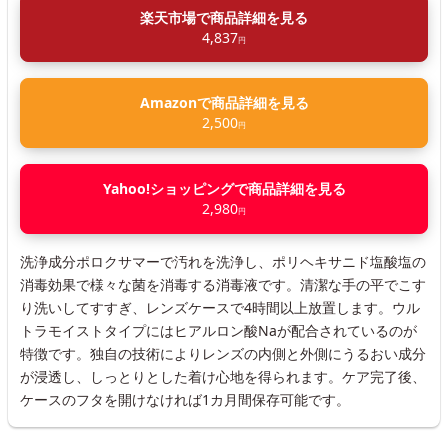
楽天市場で商品詳細を見る
4,837
円
Amazonで商品詳細を見る
2,500
円
Yahoo!ショッピングで商品詳細を見る
2,980
円
洗浄成分ポロクサマーで汚れを洗浄し、ポリヘキサニド塩酸塩の
消毒効果で様々な菌を消毒する消毒液です。清潔な手の平でこす
り洗いしてすすぎ、レンズケースで4時間以上放置します。ウル
トラモイストタイプにはヒアルロン酸Naが配合されているのが
特徴です。独自の技術によりレンズの内側と外側にうるおい成分
が浸透し、しっとりとした着け心地を得られます。ケア完了後、
ケースのフタを開けなければ1カ月間保存可能です。