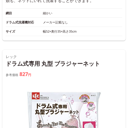
類も、ネットにいれて洗濯することができます。
網目
細かい
ドラム式洗濯機対応
メーカー記載なし
サイズ
幅52×奥行35×高さ35cm
レック
ドラム式専用 丸型 ブラジャーネット
827
参考価格
円