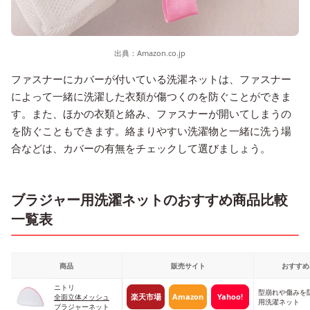
出典：
Amazon.co.jp
ファスナーにカバーが付いている洗濯ネットは、ファスナー
によって一緒に洗濯した衣類が傷つくのを防ぐことができま
す。また、ほかの衣類と絡み、ファスナーが開いてしまうの
を防ぐこともできます。絡まりやすい洗濯物と一緒に洗う場
合などは、カバーの有無をチェックして選びましょう。
ブラジャー用洗濯ネットのおすすめ商品比較
一覧表
商品
販売サイト
おすすめ
ニトリ
型崩れや傷みを
楽天市場
Amazon
Yahoo!
全面立体メッシュ
用洗濯ネット
ブラジャーネット