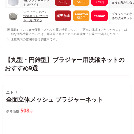
ML ブラジャーネッ
598円
566円
779円
まう心配が少な
ト ホワイト
シービージャパン
ブラジャーの形
Amazon
楽天市場
Yahoo!
洗濯ネット ブラジ
580円
形の洗濯ネット
ャー用 コアラ
掲載している参考価格・スペック等の情報について、万全の保証はいたしかねます。詳
細な商品情報については、購入前に各メーカーの公式サイト等でご確認ください。
比較表内の空欄部分は調査中です。
【丸型・円錐型】ブラジャー用洗濯ネットの
おすすめ9選
ニトリ
全面立体メッシュ ブラジャーネット
508
参考価格
円