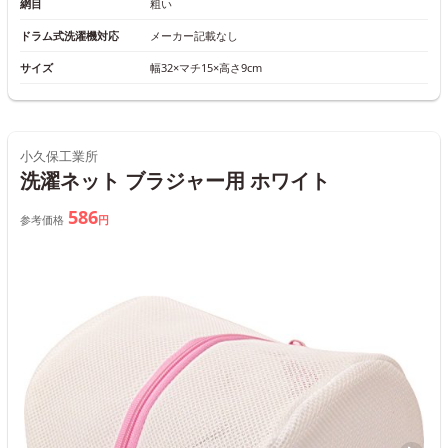
網目
粗い
ドラム式洗濯機対応
メーカー記載なし
サイズ
幅32×マチ15×高さ9cm
小久保工業所
洗濯ネット ブラジャー用 ホワイト
586
参考価格
円