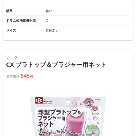
網目
粗い
ドラム式洗濯機対応
○
サイズ
直径21cm
レック
CX ブラトップ＆ブラジャー用ネット
545
参考価格
円