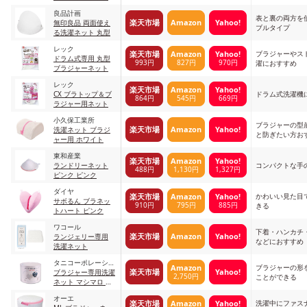
良品計画
表と裏の両方を
楽天市場
Amazon
Yahoo!
無印良品 両面使え
ブルタイプ
る洗濯ネット 丸型
レック
ブラジャーやス
楽天市場
Amazon
Yahoo!
ドラム式専用 丸型
993円
827円
970円
濯におすすめ
ブラジャーネット
レック
楽天市場
Amazon
Yahoo!
CX ブラトップ＆ブ
ドラム式洗濯機
864円
545円
669円
ラジャー用ネット
小久保工業所
ブラジャーの型
楽天市場
Amazon
Yahoo!
洗濯ネット ブラジ
と防ぎたい方お
ャー用 ホワイト
東和産業
楽天市場
Amazon
Yahoo!
ランドリーネット
コンパクトな手
488円
1,130円
1,327円
ピンク ピンク
ダイヤ
かわいい見た目
楽天市場
Amazon
Yahoo!
サボるん ブラネッ
910円
795円
885円
きる
トハート ピンク
ワコール
下着・ハンカチ
楽天市場
Amazon
Yahoo!
ランジェリー専用
などにおすすめ
洗濯ネット
タニコーポレーショ
ブラジャーの形
Amazon
楽天市場
Yahoo!
ン
ブラジャー専用洗濯
2,750円
ことができる
ネット マシマロ 普
通サイズ
オーエ
洗濯中にファス
楽天市場
Amazon
Yahoo!