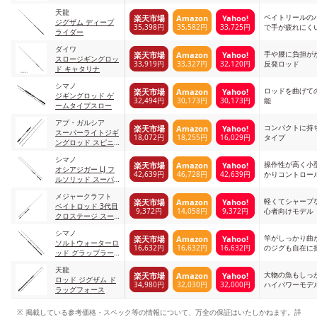
5G ベイトモデル ブ
天龍
ラック
ベイトリールの
楽天市場
Amazon
Yahoo!
ジグザム ディープ
35,398円
35,582円
33,725円
で手が疲れにく
ライダー
ダイワ
手や腰に負担が
楽天市場
Amazon
Yahoo!
スロージギングロッ
33,919円
33,327円
32,120円
反発ロッド
ド キャタリナ
シマノ
ロッドを曲げて
楽天市場
Amazon
Yahoo!
ジギングロッド ゲ
32,494円
30,173円
30,173円
能
ームタイプスロー
アブ・ガルシア
コンパクトに持
楽天市場
Amazon
Yahoo!
スーパーライトジギ
18,072円
18,255円
16,029円
タイプ
ングロッド スピニ
ング ソルティステ
シマノ
ージ
操作性が高く小
楽天市場
Amazon
Yahoo!
オシアジガー LJ フ
42,639円
46,728円
42,639円
かりコントロー
ルソリッド スーパ
ーライトジギング 0
メジャークラフト
パワーモデル
軽くてシャープ
楽天市場
Amazon
Yahoo!
ベイトロッド 3代目
9,372円
14,058円
9,372円
心者向けモデル
クロステージ スー
パーライトジギング
シマノ
竿がしっかり曲が
楽天市場
Amazon
Yahoo!
ソルトウォーターロ
16,632円
16,632円
16,632円
のジグも自在に
ッド グラップラー
BB
天龍
大物の魚もしっ
楽天市場
Amazon
Yahoo!
ロッド ジグザム ド
34,980円
32,030円
32,000円
ハイパワーモデ
ラッグフォース
掲載している参考価格・スペック等の情報について、万全の保証はいたしかねます。詳