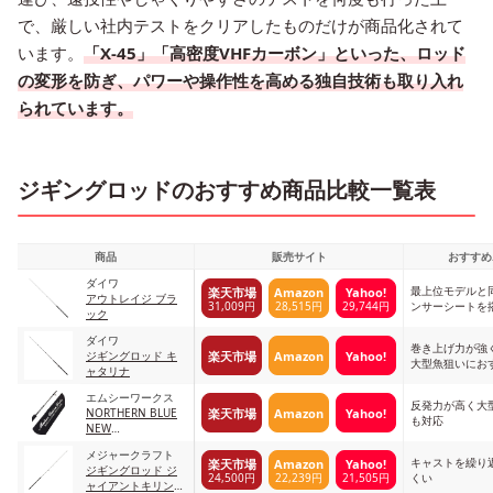
で、厳しい社内テストをクリアしたものだけが商品化されて
います。
「X-45」「高密度VHFカーボン」といった、ロッド
の変形を防ぎ、パワーや操作性を高める独自技術も取り入れ
られています。
ジギングロッドのおすすめ商品比較一覧表
商品
販売サイト
おすすめ
ダイワ
最上位モデルと
楽天市場
Amazon
Yahoo!
アウトレイジ ブラ
31,009円
28,515円
29,744円
ンサーシートを
ック
ダイワ
巻き上げ力が強
楽天市場
Amazon
Yahoo!
ジギングロッド キ
大型魚狙いにお
ャタリナ
エムシーワークス
反発力が高く大
楽天市場
Amazon
Yahoo!
NORTHERN BLUE
も対応
NEW
EVOLUTION
メジャークラフト
STANDARD MODEL
キャストを繰り
楽天市場
Amazon
Yahoo!
ジギングロッド ジ
24,500円
22,239円
21,505円
くい
ャイアントキリング