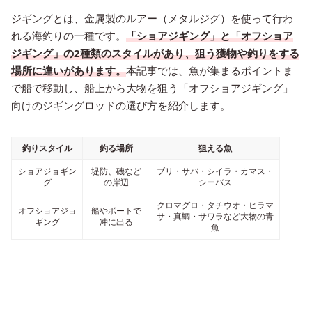
ジギングとは、金属製のルアー（メタルジグ）を使って行わ
れる海釣りの一種です。
「ショアジギング」と「オフショア
ジギング」の2種類のスタイルがあり、狙う獲物や釣りをする
場所に違いがあります。
本記事では、魚が集まるポイントま
で船で移動し、船上から大物を狙う「オフショアジギング」
向けのジギングロッドの選び方を紹介します。
釣りスタイル
釣る場所
狙える魚
ショアジョギン
堤防、磯など
ブリ・サバ・シイラ・カマス・
グ
の岸辺
シーバス
クロマグロ・タチウオ・ヒラマ
オフショアジョ
船やボートで
サ・真鯛・サワラなど大物の青
ギング
冲に出る
魚