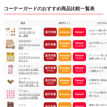
コーナーガードのおすすめ商品比較一覧表
商品
販売サイト
おすすめ
YOYIMONO
かわいい猫の手
楽天市場
Amazon
Yahoo!
コーナーガード
いるようなデザ
白、茶色
GULUGULU
はがす時にもシ
Amazon
Yahoo!
楽天市場
コーナークッション
988円
2,152円
にくい
透明
ニトムズ
クッション性に
楽天市場
Amazon
Yahoo!
コーナークッション
638円
975円
632円
衝撃を和らげる
ホワイト
リッチェル
インテリアの雰
楽天市場
Amazon
Yahoo!
ベビーガード 目立
910円
701円
812円
い透明タイプ
たないコーナークッ
ション 透明
カーボーイ
木製家具と馴染
楽天市場
Amazon
Yahoo!
安心クッション コ
209円
197円
319円
のデザイン
ーナー用 木目・ダ
ーク
アクセル
テーブルや椅子
楽天市場
Amazon
Yahoo!
コーナーテーブルエ
用できる
ッジガード U字型
ニトリ
簡単に貼り付け
楽天市場
Amazon
Yahoo!