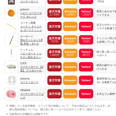
コーナーガード
プ付き
poksun
家具にあわせて
楽天市場
Amazon
Yahoo!
ベビー コーナーガ
2,134円
1,499円
1,203円
ットできる
ード オレンジ
コーナン商事
目立ちやすいイ
楽天市場
Amazon
Yahoo!
コーナン オリジナ
リスクを軽減で
ル ガードクッショ
ン Ｌ型
カーボーイ
4522831638758
クッション性に
楽天市場
Amazon
Yahoo!
安心クッション L字
757円
782円
709円
を採用している
型 木目・ダーク
リッチェル
繰り返し貼って
楽天市場
Amazon
Yahoo!
ベビーガード くり
1,000円
825円
897円
ーガード
かえし貼れるエッジ
クッション クリア
LUCK
家具の縁やコー
楽天市場
Amazon
Yahoo!
コーナーガード 【U
けられる
型】 アイボリーホ
ワイトWH
ybaymy
素材特有のにお
楽天市場
Amazon
Yahoo!
コーナーガード
がいる家庭でも
HIGASHI
楽天市場
Amazon
Yahoo!
コーナーガード 7 ピ
丈夫なゴム素材
ンク
掲載している参考価格・スペック等の情報について、万全の保証はいたしかねます。詳
細な商品情報については、購入前に各メーカーの公式サイト等でご確認ください。
比較表内の空欄部分は調査中です。