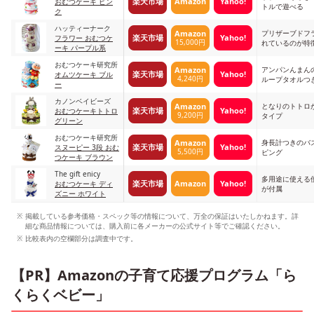
楽天市場
Amazon
Yahoo!
おむつケーキ ピン
トルで遊べる
ク
ハッティーナーク
プリザーブドフ
Amazon
楽天市場
Yahoo!
フラワー おむつケ
15,000円
れているのが特
ーキ パープル系
おむつケーキ研究所
アンパンんまん
Amazon
楽天市場
Yahoo!
オムツケーキ ブル
4,240円
ループタオルつ
ー
カノンベイビーズ
となりのトトロ
Amazon
楽天市場
Yahoo!
おむつケーキトトロ
9,200円
タイプ
グリーン
おむつケーキ研究所
身長計つきのバ
Amazon
楽天市場
Yahoo!
スヌーピー 3段 おむ
5,500円
ピング
つケーキ ブラウン
The gift enicy
多用途に使える
楽天市場
Amazon
Yahoo!
おむつケーキ ディ
が付属
ズニー ホワイト
掲載している参考価格・スペック等の情報について、万全の保証はいたしかねます。詳
細な商品情報については、購入前に各メーカーの公式サイト等でご確認ください。
比較表内の空欄部分は調査中です。
【PR】Amazonの子育て応援プログラム「ら
くらくベビー」