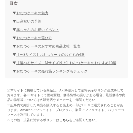
目次
おむつケーキの魅力
出産祝いの予算
赤ちゃんのお祝いイベント
おむつケーキの選び方
おむつケーキのおすすめ商品比較一覧表
【〜Sサイズ】おむつケーキのおすすめ4選
【選べるサイズ・Mサイズ以上】おむつケーキのおすすめ10選
おむつケーキの売れ筋ランキングもチェック
本サイトに掲載している商品は、APIを使用して価格表示やリンク生成をして
おります。各ECサイトにて価格変動、価格情報の誤りがある場合、最新価格や商
品の詳細等については各販売店やメーカーをご確認ください。
記事内で紹介した商品を購入すると売上の一部がHEIMに還元されることがあ
ります。Amazonアソシエイト・プログラム、楽天アフィリエイト、バリューコ
マースを利用しています。
その他、広告に対するポリシーは
こちら
をご確認ください。