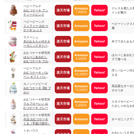
ベビーアルテ
ドレスを着た人
Amazon
楽天市場
Yahoo!
おむつケーキ アン
7,900円
インが魅力
ティークピンク
ベビービーンズ
ベビーソックス
楽天市場
Amazon
Yahoo!
ミッフィー おむつ
属
ケーキ レッド
ラクーシュ
楽天市場
Amazon
Yahoo!
木のおもちゃ付きオ
木でできたおも
ーガニックダイパー
ケーキ ピンク
おむつケーキ研究所
はらぺこあおむ
Amazon
楽天市場
Yahoo!
はらぺこあおむし
5,500円
ズで遊べる
おむつケーキ マル
チカラー
ベビーアルテ
浮くバルーン付
Amazon
楽天市場
Yahoo!
おむつケーキ バル
10,200円
える
ーン ギフト バシュ
フルモンキーM
カノンベイビーズ
高品質なオーガ
Amazon
楽天市場
Yahoo!
おむつケーキ 3段 ブ
13,500円
オルつき
ルー
おむつケーキ研究所
スタイやベビー
Amazon
楽天市場
Yahoo!
ラルフローレン お
5,890円
たおしゃれなお
むつケーキ グレー
おむつケーキ研究所
楽天市場
Amazon
Yahoo!
今治 おむつケーキ
オーガニックア
くま（手提げ袋付）
ミキハウス
かわいいうさぎ