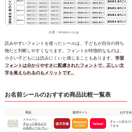
出典：
Amazon.co.jp
読みやすいフォントを使ったシールは、子どもが自分の持ち
物だと判断しやすくなります。フォントが特徴的なものは、
小さい子どもには読みにくいと感じることもあります。
学習
フォントは分かりやすさに配慮されたフォントで、正しい文
字を覚えられるのもメリットです。
お名前シールのおすすめ商品比較一覧表
商品
販売サイト
おすすめ
スキルマン
ぎゅっと貼るだ
Amazon
楽天市場
Yahoo!
ぎゅっと貼るだけ
2,090円
できる
お名前シール サン
リオライセンス ハ