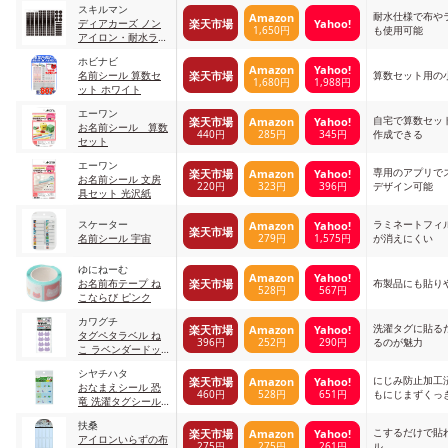
スキルマン
ローキティ パステ
耐水仕様で布や
Amazon
楽天市場
Yahoo!
ディアカーズ ノン
ル
1,650円
も使用可能
アイロン・耐水ラミ
ネートお名前シール
ホビナビ
名前のみブラック
Amazon
Yahoo!
楽天市場
名前シール 算数セ
算数セット用の
1,680円
1,988円
ット ホワイト
エーワン
自宅で算数セッ
楽天市場
Amazon
Yahoo!
お名前シール 算数
440円
285円
345円
作成できる
セット
エーワン
専用のアプリで
楽天市場
Amazon
Yahoo!
お名前シール 文房
220円
323円
396円
デザイン可能
具セット 光沢紙
スケーター
ラミネートフィ
Amazon
Yahoo!
楽天市場
279円
1,575円
名前シール 宇宙
が消えにくい
ゆにねーむ
Amazon
Yahoo!
楽天市場
お名前布テープ ね
布製品にも貼り
528円
567円
こならび ピンク
カワグチ
洗濯タグに貼る
楽天市場
Amazon
Yahoo!
タグペタラベル ね
396円
252円
290円
るのが魅力
こ ラベンダードッ
ト ラベンダー
シヤチハタ
にじみ防止加工
楽天市場
Amazon
Yahoo!
おなまえシール 恐
460円
528円
651円
もにじまずくっ
竜 洗濯タグシール/
恐竜
扶桑
こするだけで貼
楽天市場
Amazon
Yahoo!
アイロンいらずの布
275円
275円
261円
ル