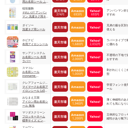
用お名前シール ふ
ぁぶねーむ
稲垣服飾
アンパンマン好
楽天市場
Amazon
Yahoo!
それいけ! アンパン
374円
693円
693円
すすめ
マン 洗濯タグ用ネ
ームシール
ダイソー
兄弟の服を区別
楽天市場
Amazon
Yahoo!
洗濯タグ用シール
使える
ホビナビ
ラバータイプで
Amazon
Yahoo!
楽天市場
1,680円
2,032円
布用アイロンシール
に優れる
サンアドシステム
不透明の下地で
Amazon
楽天市場
Yahoo!
お名前シール 布用
2,000円
おすすめ
ラバー
スマコレ
剥がれにくくご
Amazon
楽天市場
Yahoo!
お名前シール
1,000円
型
ironname-
gosik002-ns
クレアフォームジャ
学習フォント使
楽天市場
Amazon
Yahoo!
パン
マイマークお名前ア
ール
イロンシール Ls063
トライアングル(黄)
おなまえ王国
薄く伸縮性のあ
Amazon
楽天市場
Yahoo!
アイロン用お名前シ
1,940円
れても気になり
ール 無地
マツダスクリーン
立体的なフロッ
Amazon
楽天市場
Yahoo!
フロッキーネーム
1,200円
縮性があり靴下
標準サイズ ピン
ク・白・黒
エーワン