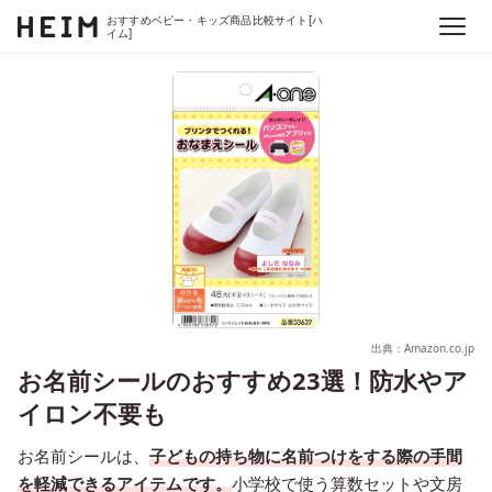
おすすめベビー・キッズ商品比較サイト[ハ
イム]
出典：Amazon.co.jp
お名前シールのおすすめ23選！防水やア
イロン不要も
お名前シールは、
子どもの持ち物に名前つけをする際の手間
を軽減できるアイテムです
。
小学校で使う算数セットや文房