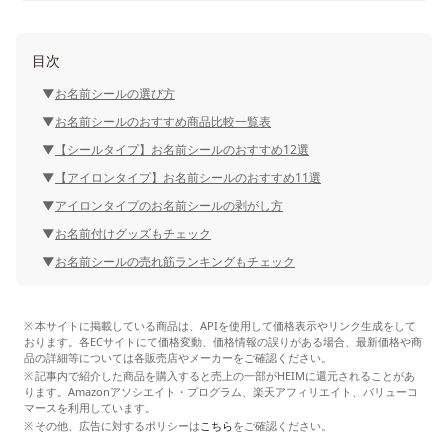
目次
お名前シールの選び方
お名前シールのおすすめ商品比較一覧表
【シールタイプ】お名前シールのおすすめ12選
【アイロンタイプ】お名前シールのおすすめ11選
アイロンタイプのお名前シールの剥がし方
お名前付けグッズもチェック
お名前シールの売れ筋ランキングもチェック
本サイトに掲載している商品は、APIを使用して価格表示やリンク生成をして
おります。各ECサイトにて価格変動、価格情報の誤りがある場合、最新価格や商
品の詳細等については各販売店やメーカーをご確認ください。
記事内で紹介した商品を購入すると売上の一部がHEIMに還元されることがあ
ります。Amazonアソシエイト・プログラム、楽天アフィリエイト、バリューコ
マースを利用しています。
その他、広告に対するポリシーは
こちら
をご確認ください。