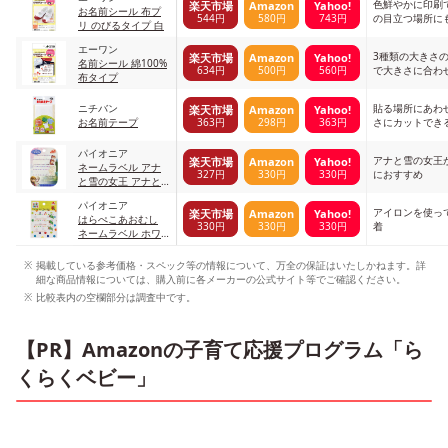
色鮮やかに印刷
楽天市場
Amazon
Yahoo!
お名前シール 布プ
544円
580円
743円
の目立つ場所に
リ のびるタイプ 白
エーワン
3種類の大きさ
楽天市場
Amazon
Yahoo!
名前シール 綿100%
634円
500円
560円
で大きさに合わ
布タイプ
い
ニチバン
貼る場所にあわ
楽天市場
Amazon
Yahoo!
363円
298円
363円
お名前テープ
さにカットでき
パイオニア
アナと雪の女王
楽天市場
Amazon
Yahoo!
ネームラベル アナ
327円
330円
330円
におすすめ
と雪の女王 アナと
雪の女王 アナ エル
パイオニア
サ
アイロンを使っ
楽天市場
Amazon
Yahoo!
はらぺこあおむし
330円
330円
330円
着
ネームラベル ホワ
イト
掲載している参考価格・スペック等の情報について、万全の保証はいたしかねます。詳
細な商品情報については、購入前に各メーカーの公式サイト等でご確認ください。
比較表内の空欄部分は調査中です。
【PR】Amazonの子育て応援プログラム「ら
くらくベビー」