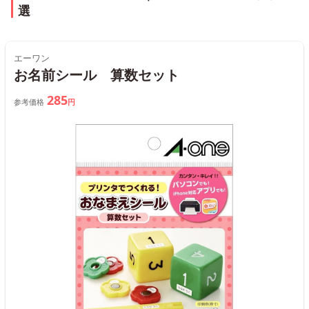
選
エーワン
お名前シール 算数セット
285
参考価格
円