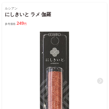
ルシアン
にしきいと ラメ 伽羅
249
参考価格
円