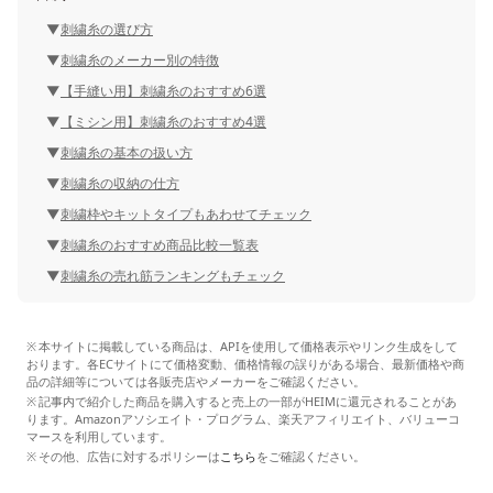
刺繍糸の選び方
刺繍糸のメーカー別の特徴
【手縫い用】刺繍糸のおすすめ6選
【ミシン用】刺繍糸のおすすめ4選
刺繍糸の基本の扱い方
刺繍糸の収納の仕方
刺繍枠やキットタイプもあわせてチェック
刺繍糸のおすすめ商品比較一覧表
刺繍糸の売れ筋ランキングもチェック
本サイトに掲載している商品は、APIを使用して価格表示やリンク生成をして
おります。各ECサイトにて価格変動、価格情報の誤りがある場合、最新価格や商
品の詳細等については各販売店やメーカーをご確認ください。
記事内で紹介した商品を購入すると売上の一部がHEIMに還元されることがあ
ります。Amazonアソシエイト・プログラム、楽天アフィリエイト、バリューコ
マースを利用しています。
その他、広告に対するポリシーは
こちら
をご確認ください。