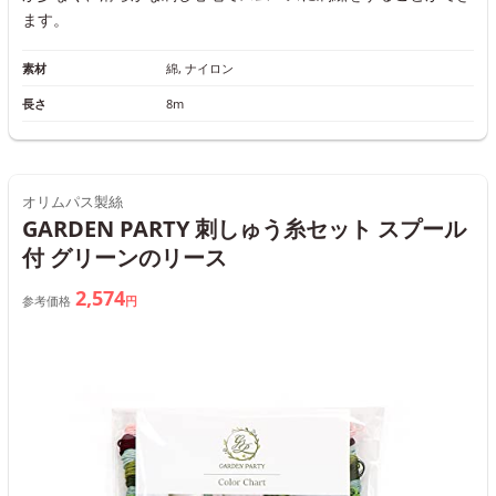
ます。
素材
綿, ナイロン
長さ
8m
オリムパス製絲
GARDEN PARTY 刺しゅう糸セット スプール
付 グリーンのリース
2,574
参考価格
円