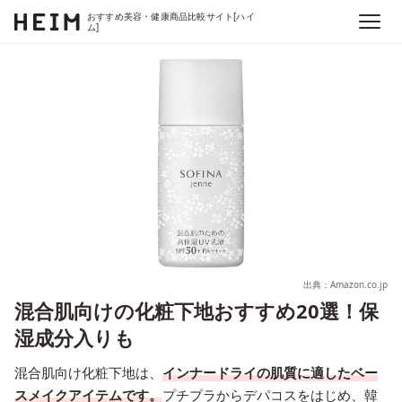
おすすめ美容・健康商品比較サイト[ハイ
ム]
出典：Amazon.co.jp
混合肌向けの化粧下地おすすめ20選！保
湿成分入りも
混合肌向け化粧下地は、
インナードライの肌質に適したベー
スメイクアイテムです。
プチプラからデパコスをはじめ、韓