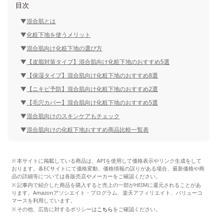
目次
混合肌とは
化粧下地を使うメリット
混合肌向け化粧下地の選び方
【皮脂対策タイプ】混合肌向け化粧下地のおすすめ5選
【保湿タイプ】混合肌向け化粧下地のおすすめ8選
【ニキビ予防】混合肌向け化粧下地のおすすめ2選
【毛穴カバー】混合肌向け化粧下地のおすすめ5選
混合肌向けのスキンケアもチェック
混合肌向けの化粧下地おすすめ商品比較一覧表
本サイトに掲載している商品は、APIを使用して価格表示やリンク生成をして
おります。各ECサイトにて価格変動、価格情報の誤りがある場合、最新価格や商
品の詳細等については各販売店やメーカーをご確認ください。
記事内で紹介した商品を購入すると売上の一部がHEIMに還元されることがあ
ります。Amazonアソシエイト・プログラム、楽天アフィリエイト、バリューコ
マースを利用しています。
その他、広告に対するポリシーは
こちら
をご確認ください。