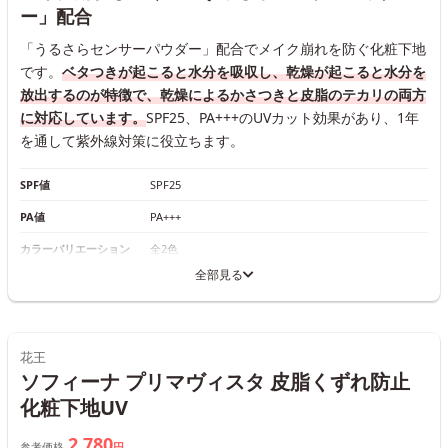
ー」配合
「うるさらセンサーパウダー」配合でメイク崩れを防ぐ化粧下地
です。
ベタつきが起こると水分を吸収し、乾燥が起こると水分を
放出するのが特徴で、乾燥によるかさつきと皮脂のテカリの両方
に対応しています。
SPF25、PA+++のUVカット効果があり、1年
を通して紫外線対策に役立ちます。
SPF値
SPF25
PA値
PA+++
カラーバリエーション
全2色
全部見る
花王
ソフィーナ プリマヴィスタ 皮脂くずれ防止
化粧下地UV
2,780
参考価格
円