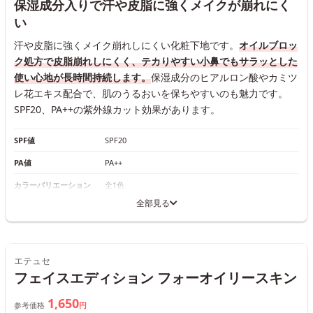
保湿成分入りで汗や皮脂に強くメイクが崩れにく
い
汗や皮脂に強くメイク崩れしにくい化粧下地です。
オイルブロッ
ク処方で皮脂崩れしにくく、テカりやすい小鼻でもサラッとした
使い心地が長時間持続します。
保湿成分のヒアルロン酸やカミツ
レ花エキス配合で、肌のうるおいを保ちやすいのも魅力です。
SPF20、PA++の紫外線カット効果があります。
SPF値
SPF20
PA値
PA++
カラーバリエーション
全1色
全部見る
エテュセ
フェイスエディション フォーオイリースキン
1,650
参考価格
円