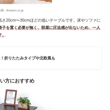
出典：
Amazon.co.jp
さ20cm〜30cmほどの低いテーブルです。床やソファに
椅子を置く必要が無く、部屋に圧迫感が出ないため、一人
す。
選！折りたたみタイプや北欧風も
たい方におすすめ