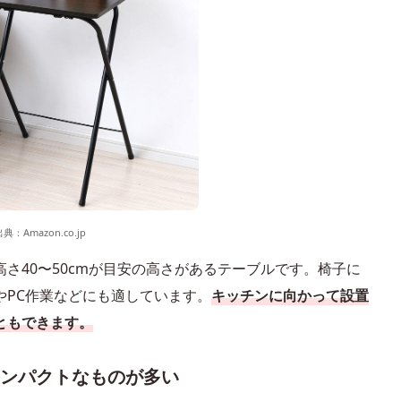
出典：
Amazon.co.jp
さ40〜50cmが目安の高さがあるテーブルです。椅子に
やPC作業などにも適しています。
キッチンに向かって設置
ともできます。
ンパクトなものが多い