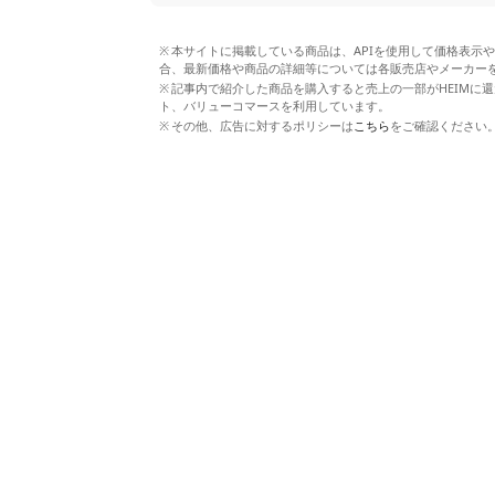
本サイトに掲載している商品は、APIを使用して価格表示
合、最新価格や商品の詳細等については各販売店やメーカー
記事内で紹介した商品を購入すると売上の一部がHEIMに還
ト、バリューコマースを利用しています。
その他、広告に対するポリシーは
こちら
をご確認ください