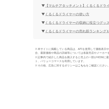
【マルチアタッチメント】くるくるドライ
くるくるドライヤーの使い方
くるくるドライヤーの収納に役立つグッ
くるくるドライヤーの売れ筋ランキング
本サイトに掲載している商品は、APIを使用して価格表示
合、最新価格や商品の詳細等については各販売店やメーカー
記事内で紹介した商品を購入すると売上の一部がHEIMに還
ト、バリューコマースを利用しています。
その他、広告に対するポリシーは
こちら
をご確認ください