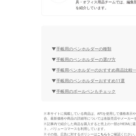
具・オフィス用品チームでは、編集
を紹介しています。
手帳用のペンホルダーの種類
手帳用のペンホルダーの選び方
手帳用ペンホルダーのおすすめ商品比較
手帳用のペンホルダーおすすめ11選
手帳用のボールペンもチェック
本サイトに掲載している商品は、APIを使用して価格表示
合、最新価格や商品の詳細等については各販売店やメーカー
記事内で紹介した商品を購入すると売上の一部がHEIMに還
ト、バリューコマースを利用しています。
その他、広告に対するポリシーは
こちら
をご確認ください