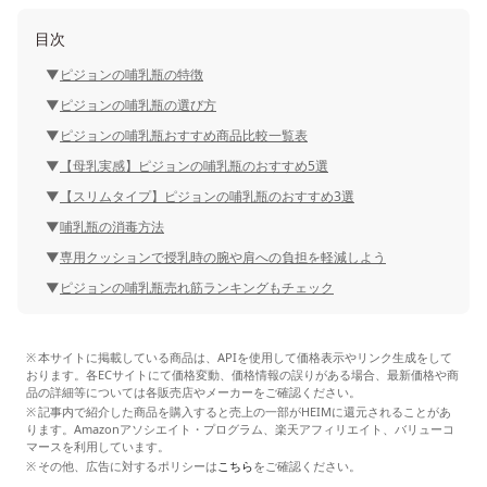
目次
ピジョンの哺乳瓶の特徴
ピジョンの哺乳瓶の選び方
ピジョンの哺乳瓶おすすめ商品比較一覧表
【母乳実感】ピジョンの哺乳瓶のおすすめ5選
【スリムタイプ】ピジョンの哺乳瓶のおすすめ3選
哺乳瓶の消毒方法
専用クッションで授乳時の腕や肩への負担を軽減しよう
ピジョンの哺乳瓶売れ筋ランキングもチェック
本サイトに掲載している商品は、APIを使用して価格表示やリンク生成をして
おります。各ECサイトにて価格変動、価格情報の誤りがある場合、最新価格や商
品の詳細等については各販売店やメーカーをご確認ください。
記事内で紹介した商品を購入すると売上の一部がHEIMに還元されることがあ
ります。Amazonアソシエイト・プログラム、楽天アフィリエイト、バリューコ
マースを利用しています。
その他、広告に対するポリシーは
こちら
をご確認ください。