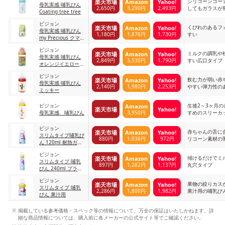
シリコーンコー
楽天市場
Amazon
Yahoo!
母乳実感 哺乳びん
2,650円
3,290円
2,493円
してもガラスが
Coating tree tree
ピジョン
くびれのあるフ
楽天市場
Amazon
Yahoo!
母乳実感 哺乳びん
1,180円
1,876円
1,730円
すい
my Precious クマ
80ml
ピジョン
ミルクの調乳や
楽天市場
Amazon
Yahoo!
母乳実感 哺乳びん
2,849円
3,530円
1,790円
すい広口タイプ
オレンジイエロー
160ml 哺乳びん本
ピジョン
体
飲む力が弱い赤
楽天市場
Amazon
Yahoo!
母乳実感 哺乳びん
2,140円
1,980円
2,253円
やすい弾力性の
ミッキー
ピジョン
生後2～3ヶ月
Amazon
楽天市場
Yahoo!
3,950円
母乳実感 哺乳びん
すめのスリーカ
ピジョン
赤ちゃんの舌に
楽天市場
Amazon
Yahoo!
スリムタイプ哺乳び
880円
1,036円
972円
リコーン素材の
ん 120ml 耐熱ガラ
ス製
ピジョン
傾けるだけでミ
楽天市場
Amazon
Yahoo!
スリムタイプ 哺乳
897円
1,282円
1,137円
丸穴タイプ
びん 240ml プラス
チック製
ピジョン
果物の絞りカス
楽天市場
Amazon
Yahoo!
スリムタイプ 哺乳
2,286円
1,800円
1,982円
果汁用の哺乳び
びん 果汁用
掲載している参考価格・スペック等の情報について、万全の保証はいたしかねます。詳
細な商品情報については、購入前に各メーカーの公式サイト等でご確認ください。