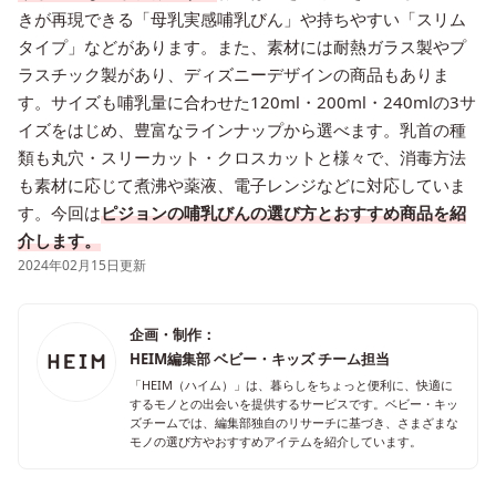
きが再現できる「母乳実感哺乳びん」や持ちやすい「スリム
タイプ」などがあります。また、素材には耐熱ガラス製やプ
ラスチック製があり、ディズニーデザインの商品もありま
す。サイズも哺乳量に合わせた120ml・200ml・240mlの3サ
イズをはじめ、豊富なラインナップから選べます。乳首の種
類も丸穴・スリーカット・クロスカットと様々で、消毒方法
も素材に応じて煮沸や薬液、電子レンジなどに対応していま
す。今回は
ピジョンの哺乳びんの選び方とおすすめ商品を紹
介します。
2024年02月15日更新
企画・制作：
HEIM編集部 ベビー・キッズ チーム担当
「HEIM（ハイム）」は、暮らしをちょっと便利に、快適に
するモノとの出会いを提供するサービスです。ベビー・キッ
ズチームでは、編集部独自のリサーチに基づき、さまざまな
モノの選び方やおすすめアイテムを紹介しています。