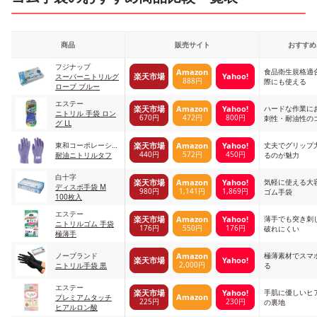
商品
販売サイト
おすすめ
フジナップ
食品衛生規格適
Amazon
楽天市場
Yahoo!
スーパーニトリルグ
888円
際にも使える
ローブ ブルー
エステー
ハードな作業に
楽天市場
Amazon
Yahoo!
ニトリル 手袋 ロン
670円
472円
800円
刺性・耐油性の
グ LL
東和コーポレーショ
丈夫でグリップ
楽天市場
Amazon
Yahoo!
440円
572円
450円
ン
耐油ニトリルタフ
るのが魅力
白十字
気軽に使える大
楽天市場
Amazon
Yahoo!
ディスポ手袋 M
980円
1,141円
1,869円
ゴム手袋
100枚入
エステー
薄手でも突き刺
楽天市場
Amazon
Yahoo!
ニトリルゴム 手袋
176円
550円
176円
破れにくい
極薄手
ノーブランド
極薄素材でスマ
Amazon
楽天市場
Yahoo!
2,000円
ニトリル手袋 黒
る
エステー
手肌に優しいヒ
楽天市場
Yahoo!
Amazon
プレミアムタッチ
225円
230円
の裏地
ヒアルロン酸