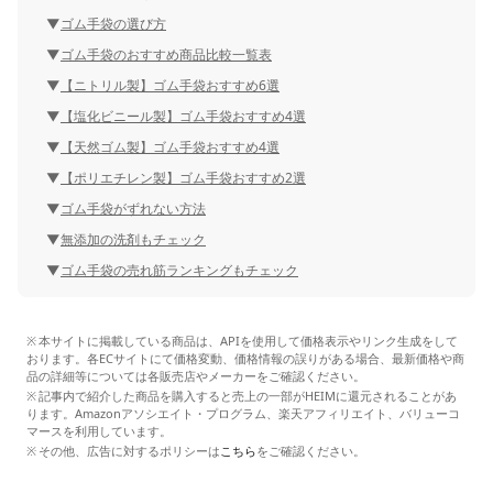
ゴム手袋の選び方
ゴム手袋のおすすめ商品比較一覧表
【ニトリル製】ゴム手袋おすすめ6選
【塩化ビニール製】ゴム手袋おすすめ4選
【天然ゴム製】ゴム手袋おすすめ4選
【ポリエチレン製】ゴム手袋おすすめ2選
ゴム手袋がずれない方法
無添加の洗剤もチェック
ゴム手袋の売れ筋ランキングもチェック
本サイトに掲載している商品は、APIを使用して価格表示やリンク生成をして
おります。各ECサイトにて価格変動、価格情報の誤りがある場合、最新価格や商
品の詳細等については各販売店やメーカーをご確認ください。
記事内で紹介した商品を購入すると売上の一部がHEIMに還元されることがあ
ります。Amazonアソシエイト・プログラム、楽天アフィリエイト、バリューコ
マースを利用しています。
その他、広告に対するポリシーは
こちら
をご確認ください。