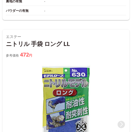
裏地の有無
‐
パウダーの有無
‐
エステー
ニトリル 手袋 ロング LL
472
参考価格
円