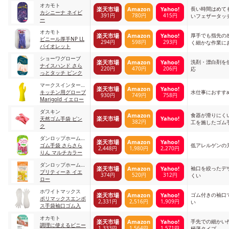
オカモト
長い時間はめて
楽天市場
Amazon
Yahoo!
カシニーナ ネイビ
391円
780円
415円
いフェザータッ
ー
袋
オカモト
厚手でも指先の
楽天市場
Amazon
Yahoo!
ビニール厚手NP LL
294円
598円
293円
く細かな作業に
バイオレット
ショーワグローブ
洗剤・漂白剤を
楽天市場
Amazon
Yahoo!
ナイスハンド さら
220円
470円
206円
応
っとタッチ ピンク
マークスインターナ
楽天市場
Amazon
Yahoo!
ショナル
キッチン用グローブ
水仕事におすす
930円
749円
758円
Marigold イエロー
ダスキン
食器が滑りにく
Amazon
楽天市場
Yahoo!
天然ゴム手袋 ピン
382円
工を施したゴム
ク
ダンロップホームプ
楽天市場
Amazon
Yahoo!
ロダクツ
ゴム手袋 さらさら
低アレルゲンの
2,448円
1,980円
2,270円
りん マルチカラー
ダンロップホームプ
袖口を絞ったデ
楽天市場
Amazon
Yahoo!
ロダクツ
プリティーネ イエ
374円
520円
312円
くい
ロー
ホワイトマックス
ゴム付きの袖口
楽天市場
Amazon
Yahoo!
ポリマックスエンボ
2,331円
2,516円
1,909円
い
ス手袋袖口ゴム入
オカモト
手先での細かい
楽天市場
Amazon
Yahoo!
調理に使えるビニー
1,333円
1,564円
1,571円
極薄タイプ