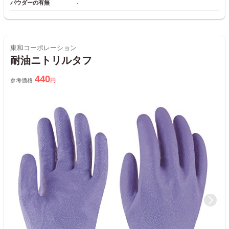
パウダーの有無
‐
東和コーポレーション
耐油ニトリルタフ
440
参考価格
円