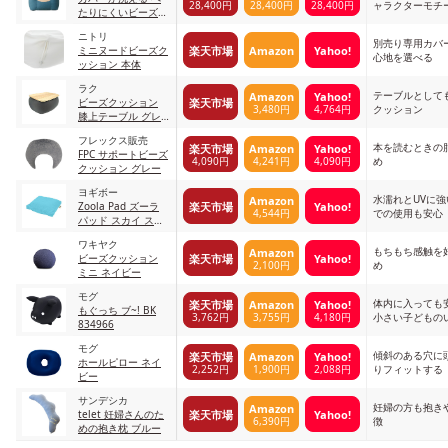
28,400円
28,400円
28,400円
ャラクターモチ
たりにくいビーズソ
ッション
ファ カビゴンソフ
ニトリ
ァ
別売り専用カバ
楽天市場
Amazon
Yahoo!
ミニヌードビーズク
心地を選べる
ッション 本体
ラク
テーブルとして
Amazon
Yahoo!
楽天市場
ビーズクッション
3,480円
4,764円
クッション
膝上テーブル グレ
ー
フレックス販売
本を読むときの
楽天市場
Amazon
Yahoo!
FPC サポートビーズ
4,090円
4,241円
4,090円
め
クッション グレー
ヨギボー
水濡れとUVに
Amazon
楽天市場
Yahoo!
Zoola Pad ズーラ
4,544円
での使用も安心
パッド スカイ スカ
イ
ワキヤク
もちもち感触を
Amazon
楽天市場
Yahoo!
ビーズクッション
2,100円
め
ミニ ネイビー
モグ
体内に入っても
楽天市場
Amazon
Yahoo!
もぐっち ブ~! BK
3,762円
3,755円
4,180円
小さい子どもの
834966
心
モグ
傾斜のある穴に
楽天市場
Amazon
Yahoo!
ホールピロー ネイ
2,252円
1,900円
2,088円
りフィットする
ビー
サンデシカ
妊婦の方も抱き
Amazon
楽天市場
Yahoo!
telet 妊婦さんのた
6,390円
徴
めの抱き枕 ブルー