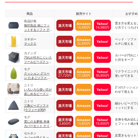
商品
販売サイト
おすすめ
良品計画
置き方を変える
Amazon
Yahoo!
楽天市場
無印良品 体にフィ
14,980円
14,980円
り方でくつろげ
ットするソファ デ
ニムネイビー
ヨギボー
ベッド・ソファ
Amazon
楽天市場
Yahoo!
32,890円
マックス
ルチに使える
カインズ
カバーが汚れに
楽天市場
Amazon
Yahoo!
汚れが付きにくいス
た目をキープ
ツールビーズクッシ
ョン グレー
モグ
リクライニング
楽天市場
Amazon
Yahoo!
クッション グリー
27,720円
27,280円
30,800円
使いができる
ン たまごソファ グ
リーン
ニトリ
2つのクッショ
楽天市場
Amazon
Yahoo!
いろいろな使い方が
わせて使える
楽しめるビーズソフ
ァ
ニトリ
細かいビーズで
楽天市場
Amazon
Yahoo!
三角ビーズソファ
ィットにする
(ラフィーネNV)
モグ
全身を包み込む
楽天市場
Amazon
Yahoo!
雲にのる夢枕 本体
3,800円
13,855円
19,800円
とフィット感が
カバーセット ナイ
トネイビー
セルタン
足置きもセット
楽天市場
Amazon
Yahoo!
カバーが洗える へ